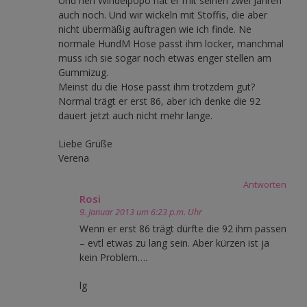
Und nen Windelpopo hat er mit seinen zwei Jahren
auch noch. Und wir wickeln mit Stoffis, die aber
nicht übermäßig auftragen wie ich finde. Ne
normale HundM Hose passt ihm locker, manchmal
muss ich sie sogar noch etwas enger stellen am
Gummizug.
Meinst du die Hose passt ihm trotzdem gut?
Normal trägt er erst 86, aber ich denke die 92
dauert jetzt auch nicht mehr lange.
Liebe Grüße
Verena
Antworten
Rosi
9. Januar 2013 um 6:23 p.m. Uhr
Wenn er erst 86 trägt dürfte die 92 ihm passen
– evtl etwas zu lang sein. Aber kürzen ist ja
kein Problem….
lg