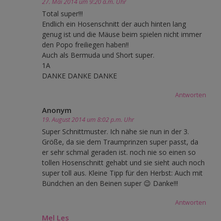
27. Mai 2014 um 9:20 a.m. Uhr
Total super!!!
Endlich ein Hosenschnitt der auch hinten lang
genug ist und die Mäuse beim spielen nicht immer
den Popo freiliegen haben!!
Auch als Bermuda und Short super.
1A
DANKE DANKE DANKE
Antworten
Anonym
19. August 2014 um 8:02 p.m. Uhr
Super Schnittmuster. Ich nähe sie nun in der 3.
Größe, da sie dem Traumprinzen super passt, da
er sehr schmal geraden ist. noch nie so einen so
tollen Hosenschnitt gehabt und sie sieht auch noch
super toll aus. Kleine Tipp für den Herbst: Auch mit
Bündchen an den Beinen super 😉 Danke!!!
Antworten
Mel Les