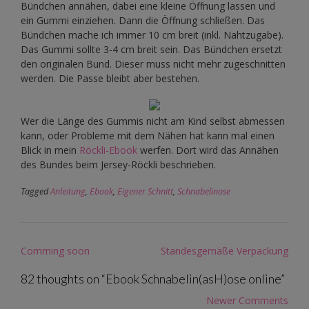
Bündchen annähen, dabei eine kleine Öffnung lassen und
ein Gummi einziehen. Dann die Öffnung schließen. Das
Bündchen mache ich immer 10 cm breit (inkl. Nahtzugabe).
Das Gummi sollte 3-4 cm breit sein. Das Bündchen ersetzt
den originalen Bund. Dieser muss nicht mehr zugeschnitten
werden. Die Passe bleibt aber bestehen.
Wer die Länge des Gummis nicht am Kind selbst abmessen
kann, oder Probleme mit dem Nähen hat kann mal einen
Blick in mein
Röckli-Ebook
werfen. Dort wird das Annähen
des Bundes beim Jersey-Röckli beschrieben.
Tagged
Anleitung
,
Ebook
,
Eigener Schnitt
,
Schnabelinose
Post
Comming soon
Standesgemäße Verpackung
navigation
82 thoughts on “
Ebook Schnabelin(asH)ose online
”
Comment
Newer Comments