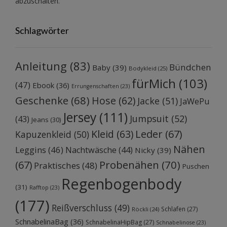
abzuschalten.
Schlagwörter
Anleitung
(83)
Bündchen
Baby
(39)
Bodykleid
(25)
fürMich
(103)
(47)
Ebook
(36)
Errungenschaften
(23)
Geschenke
(68)
Hose
(62)
Jacke
(51)
JaWePu
Jersey
(111)
Jumpsuit
(52)
(43)
Jeans
(30)
Kleid
(63)
Leder
(67)
Kapuzenkleid
(50)
Nähen
Leggins
(46)
Nachtwäsche
(44)
Nicky
(39)
Probenähen
(70)
(67)
Praktisches
(48)
Puschen
Regenbogenbody
(31)
Rafftop
(23)
(177)
Reißverschluss
(49)
Schlafen
(27)
Röckli
(24)
SchnabelinaBag
(36)
SchnabelinaHipBag
(27)
Schnabelinose
(23)