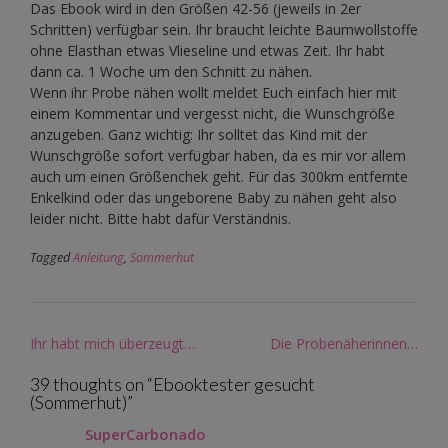
Das Ebook wird in den Größen 42-56 (jeweils in 2er
Schritten) verfügbar sein. Ihr braucht leichte Baumwollstoffe
ohne Elasthan etwas Vlieseline und etwas Zeit. Ihr habt
dann ca. 1 Woche um den Schnitt zu nähen.
Wenn ihr Probe nähen wollt meldet Euch einfach hier mit
einem Kommentar und vergesst nicht, die Wunschgröße
anzugeben. Ganz wichtig: Ihr solltet das Kind mit der
Wunschgröße sofort verfügbar haben, da es mir vor allem
auch um einen Größenchek geht. Für das 300km entfernte
Enkelkind oder das ungeborene Baby zu nähen geht also
leider nicht. Bitte habt dafür Verständnis.
Tagged
Anleitung
,
Sommerhut
Post
Ihr habt mich überzeugt…
Die Probenäherinnen…
navigation
39 thoughts on “
Ebooktester gesucht
(Sommerhut)
”
SuperCarbonado