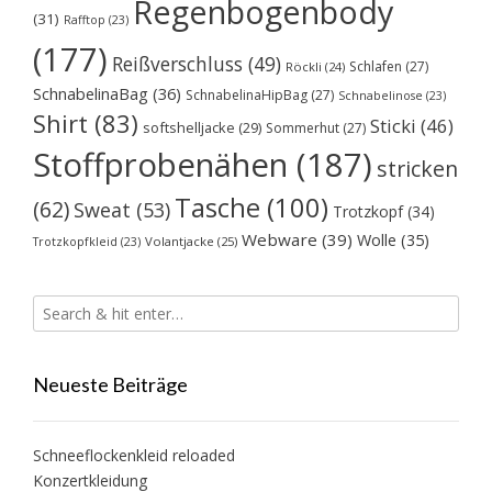
Regenbogenbody
(31)
Rafftop
(23)
(177)
Reißverschluss
(49)
Schlafen
(27)
Röckli
(24)
SchnabelinaBag
(36)
SchnabelinaHipBag
(27)
Schnabelinose
(23)
Shirt
(83)
Sticki
(46)
softshelljacke
(29)
Sommerhut
(27)
Stoffprobenähen
(187)
stricken
Tasche
(100)
(62)
Sweat
(53)
Trotzkopf
(34)
Webware
(39)
Wolle
(35)
Volantjacke
(25)
Trotzkopfkleid
(23)
Neueste Beiträge
Schneeflockenkleid reloaded
Konzertkleidung