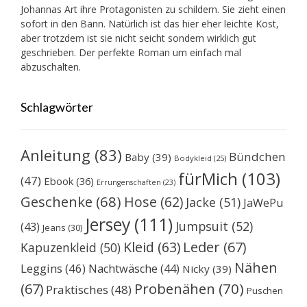
Johannas Art ihre Protagonisten zu schildern. Sie zieht einen
sofort in den Bann. Natürlich ist das hier eher leichte Kost,
aber trotzdem ist sie nicht seicht sondern wirklich gut
geschrieben. Der perfekte Roman um einfach mal
abzuschalten.
Schlagwörter
Anleitung
(83)
Bündchen
Baby
(39)
Bodykleid
(25)
fürMich
(103)
(47)
Ebook
(36)
Errungenschaften
(23)
Geschenke
(68)
Hose
(62)
Jacke
(51)
JaWePu
Jersey
(111)
Jumpsuit
(52)
(43)
Jeans
(30)
Kleid
(63)
Leder
(67)
Kapuzenkleid
(50)
Nähen
Leggins
(46)
Nachtwäsche
(44)
Nicky
(39)
Probenähen
(70)
(67)
Praktisches
(48)
Puschen