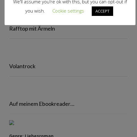
We'll assume you're ok with this, but you can opt-out if
you wish.
Cookie settings
ACCEPT
Rafftop mit Ärmeln
Volantrock
Auf meinem Ebookreader…
Genre: Liebesroman