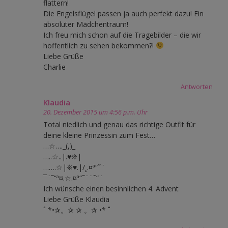
flattern!
Die Engelsflügel passen ja auch perfekt dazu! Ein
absoluter Mädchentraum!
Ich freu mich schon auf die Tragebilder – die wir
hoffentlich zu sehen bekommen?!
Liebe Grüße
Charlie
Antworten
Klaudia
20. Dezember 2015 um 4:56 p.m. Uhr
Total niedlich und genau das richtige Outfit für
deine kleine Prinzessin zum Fest…
…☆…._(,)_
…..☆..|.♥❊|
…….☆|❊♥.|/¸.¤ª“˜¨
¯¨˜“ª¤.☆.¤ª“˜¨¨˜“¨
Ich wünsche einen besinnlichen 4. Advent
Liebe Grüße Klaudia
˚ *•✰。✰ ✰ 。✰ •* ˚