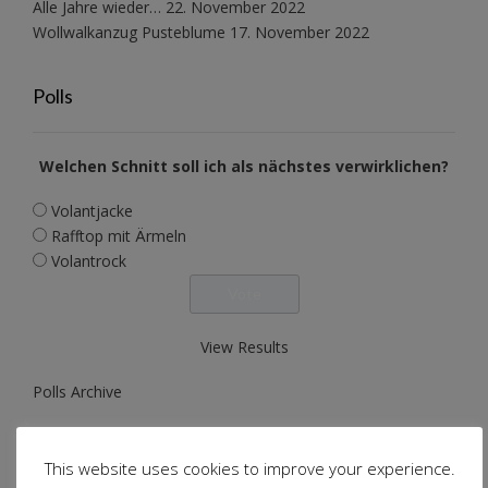
Alle Jahre wieder…
22. November 2022
Wollwalkanzug Pusteblume
17. November 2022
Polls
Welchen Schnitt soll ich als nächstes verwirklichen?
Volantjacke
Rafftop mit Ärmeln
Volantrock
View Results
Polls Archive
Volantjacke
This website uses cookies to improve your experience.