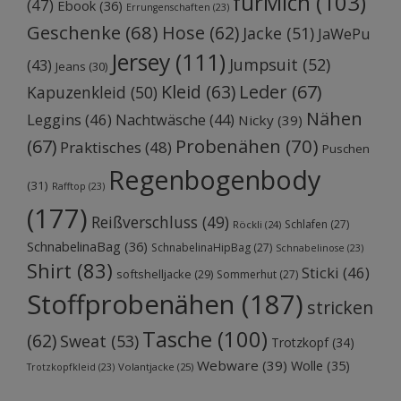
fürMich
(103)
(47)
Ebook
(36)
Errungenschaften
(23)
Geschenke
(68)
Hose
(62)
Jacke
(51)
JaWePu
Jersey
(111)
Jumpsuit
(52)
(43)
Jeans
(30)
Kleid
(63)
Leder
(67)
Kapuzenkleid
(50)
Nähen
Leggins
(46)
Nachtwäsche
(44)
Nicky
(39)
Probenähen
(70)
(67)
Praktisches
(48)
Puschen
Regenbogenbody
(31)
Rafftop
(23)
(177)
Reißverschluss
(49)
Schlafen
(27)
Röckli
(24)
SchnabelinaBag
(36)
SchnabelinaHipBag
(27)
Schnabelinose
(23)
Shirt
(83)
Sticki
(46)
softshelljacke
(29)
Sommerhut
(27)
Stoffprobenähen
(187)
stricken
Tasche
(100)
(62)
Sweat
(53)
Trotzkopf
(34)
Webware
(39)
Wolle
(35)
Volantjacke
(25)
Trotzkopfkleid
(23)