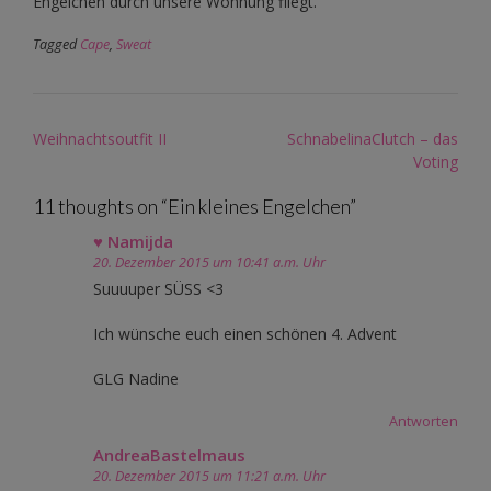
Engelchen durch unsere Wohnung fliegt.
Tagged
Cape
,
Sweat
Post
Weihnachtsoutfit II
SchnabelinaClutch – das
navigation
Voting
11 thoughts on “
Ein kleines Engelchen
”
♥ Namijda
20. Dezember 2015 um 10:41 a.m. Uhr
Suuuuper SÜSS <3
Ich wünsche euch einen schönen 4. Advent
GLG Nadine
Antworten
AndreaBastelmaus
20. Dezember 2015 um 11:21 a.m. Uhr