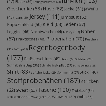
fürMich
(103)
(47)
Ebook
(36)
Errungenschaften
(23)
Geschenke
(68)
Hose
(62)
Jacke
(51)
JaWePu
Jersey
(111)
Jumpsuit
(52)
(43)
Jeans
(30)
Kleid
(63)
Leder
(67)
Kapuzenkleid
(50)
Nähen
Leggins
(46)
Nachtwäsche
(44)
Nicky
(39)
Probenähen
(70)
(67)
Praktisches
(48)
Puschen
Regenbogenbody
(31)
Rafftop
(23)
(177)
Reißverschluss
(49)
Schlafen
(27)
Röckli
(24)
SchnabelinaBag
(36)
SchnabelinaHipBag
(27)
Schnabelinose
(23)
Shirt
(83)
Sticki
(46)
softshelljacke
(29)
Sommerhut
(27)
Stoffprobenähen
(187)
stricken
Tasche
(100)
(62)
Sweat
(53)
Trotzkopf
(34)
Webware
(39)
Wolle
(35)
Volantjacke
(25)
Trotzkopfkleid
(23)