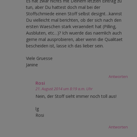
Es hat zwar nichts mit Deinem letzten Eintrag zu
tun, aber Du hattest doch mal bei der
Stoffschmiede einen Stoff selbst designt…kannst
Du vielleicht mal berichten, ob der sich nach den
ersten Waeschen stark veraendert hat (Pilling,
Ausbluten, etc…)? Ich wuerde das naemlich auch
gerne mal ausprobieren, aber wenn die Qualitaet
bescheiden ist, lasse ich das lieber sein.
Viele Gruesse
Janine
Antworten
Rosi
21. August 2014 um 8:19 a.m. Uhr
Nein, der Stoff sieht immer noch toll aus!
lg
Rosi
Antworten