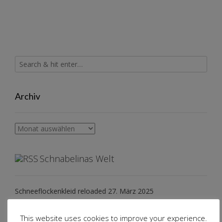
Archiv
Archiv
Schnabelinas Welt
Schneeflockenkleid reloaded
27. März 2025
Konzertkleidung
2. Mai 2023
Katzenwollkleid
7. Januar 2023
This website uses cookies to improve your experience.