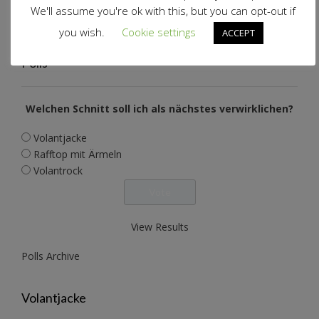
Alle Jahre wieder…
22. November 2022
We'll assume you're ok with this, but you can opt-out if
Wollwalkanzug Pusteblume
17. November 2022
you wish.
Cookie settings
ACCEPT
Polls
Welchen Schnitt soll ich als nächstes verwirklichen?
Volantjacke
Rafftop mit Ärmeln
Volantrock
View Results
Polls Archive
Volantjacke