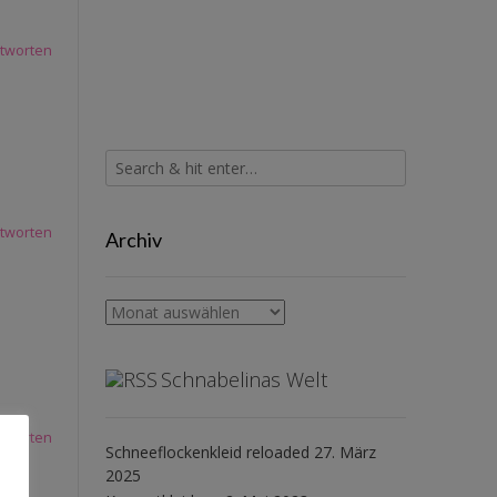
tworten
tworten
Archiv
Archiv
Schnabelinas Welt
tworten
Schneeflockenkleid reloaded
27. März
2025