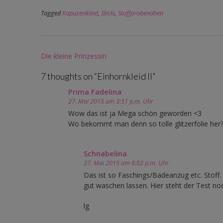
Tagged
Kapuzenkleid
,
Sticki
,
Stoffprobenähen
Post
Die kleine Prinzessin
navigation
7 thoughts on “
Einhornkleid II
”
Prima Fadelina
27. Mai 2015 um 3:51 p.m. Uhr
Wow das ist ja Mega schön geworden <3
Wo bekommt man denn so tolle glitzerfolie her
Schnabelina
27. Mai 2015 um 8:02 p.m. Uhr
Das ist so Faschings/Badeanzug etc. Stoff
gut waschen lassen. Hier steht der Test no
lg