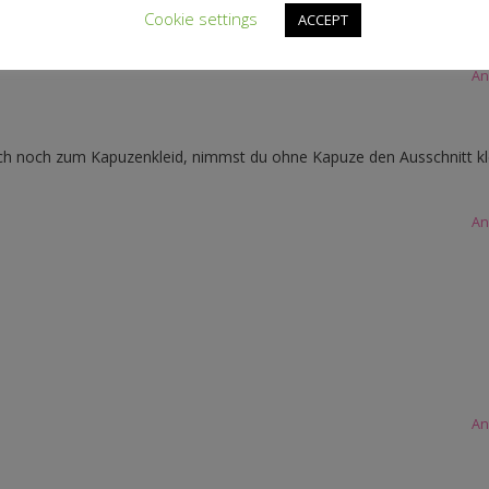
Cookie settings
ACCEPT
ß beim drehen 🙂 LG Kristina
An
ich noch zum Kapuzenkleid, nimmst du ohne Kapuze den Ausschnitt kl
An
An