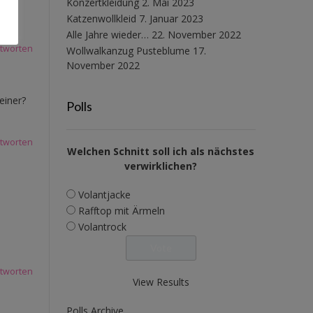
Konzertkleidung
2. Mai 2023
Katzenwollkleid
7. Januar 2023
Alle Jahre wieder…
22. November 2022
tworten
Wollwalkanzug Pusteblume
17.
November 2022
einer?
Polls
tworten
Welchen Schnitt soll ich als nächstes
verwirklichen?
Volantjacke
Rafftop mit Ärmeln
Volantrock
tworten
View Results
Polls Archive