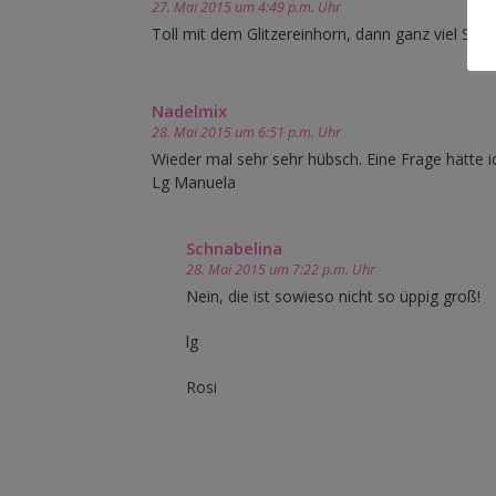
27. Mai 2015 um 4:49 p.m. Uhr
Toll mit dem Glitzereinhorn, dann ganz viel Spa
Nadelmix
28. Mai 2015 um 6:51 p.m. Uhr
Wieder mal sehr sehr hübsch. Eine Frage hätte 
Lg Manuela
Schnabelina
28. Mai 2015 um 7:22 p.m. Uhr
Nein, die ist sowieso nicht so üppig groß!
lg
Rosi