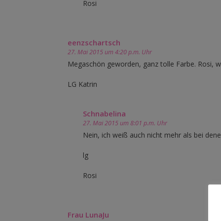
Rosi
eenzschartsch
27. Mai 2015 um 4:20 p.m. Uhr
Megaschön geworden, ganz tolle Farbe. Rosi, w
LG Katrin
Schnabelina
27. Mai 2015 um 8:01 p.m. Uhr
Nein, ich weiß auch nicht mehr als bei den
lg
Rosi
Frau LunaJu