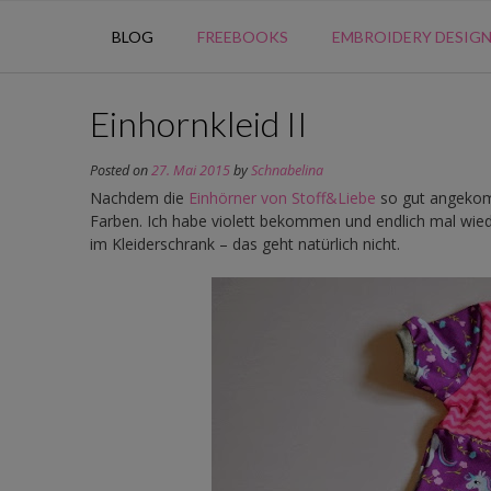
BLOG
FREEBOOKS
EMBROIDERY DESIG
Einhornkleid II
Posted on
27. Mai 2015
by
Schnabelina
Nachdem die
Einhörner von Stoff&Liebe
so gut angekom
Farben. Ich habe violett bekommen und endlich mal wied
im Kleiderschrank – das geht natürlich nicht.