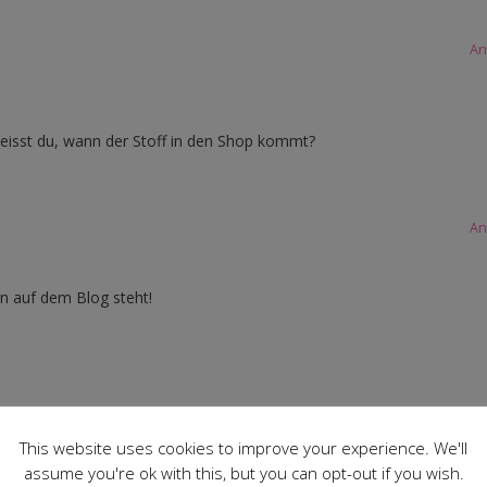
An
eisst du, wann der Stoff in den Shop kommt?
An
en auf dem Blog steht!
An
This website uses cookies to improve your experience. We'll
assume you're ok with this, but you can opt-out if you wish.