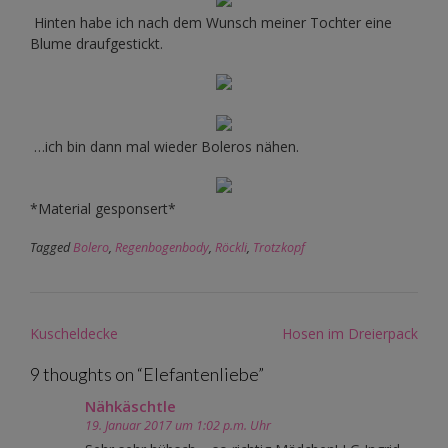
Hinten habe ich nach dem Wunsch meiner Tochter eine
Blume draufgestickt.
…ich bin dann mal wieder Boleros nähen.
*Material gesponsert*
Tagged
Bolero
,
Regenbogenbody
,
Röckli
,
Trotzkopf
Post
Kuscheldecke
Hosen im Dreierpack
navigation
9 thoughts on “
Elefantenliebe
”
Nähkäschtle
19. Januar 2017 um 1:02 p.m. Uhr