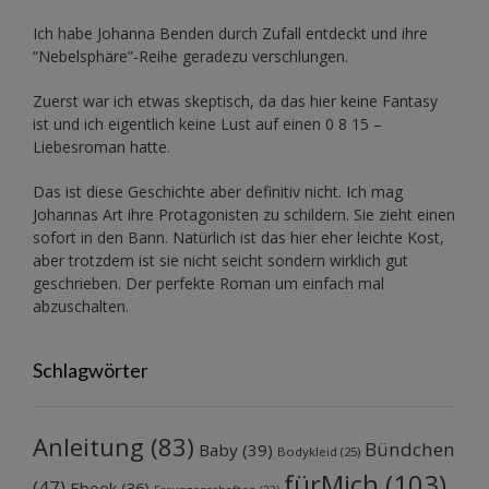
Ich habe Johanna Benden durch Zufall entdeckt und ihre
“Nebelsphäre”-Reihe
geradezu verschlungen.
Zuerst war ich etwas skeptisch, da das hier keine Fantasy
ist und ich eigentlich keine Lust auf einen 0 8 15 –
Liebesroman hatte.
Das ist diese Geschichte aber definitiv nicht. Ich mag
Johannas Art ihre Protagonisten zu schildern. Sie zieht einen
sofort in den Bann. Natürlich ist das hier eher leichte Kost,
aber trotzdem ist sie nicht seicht sondern wirklich gut
geschrieben. Der perfekte Roman um einfach mal
abzuschalten.
Schlagwörter
Anleitung
(83)
Bündchen
Baby
(39)
Bodykleid
(25)
fürMich
(103)
(47)
Ebook
(36)