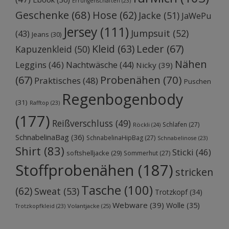
Errungenschaften
(23)
Geschenke
(68)
Hose
(62)
Jacke
(51)
JaWePu
Jersey
(111)
Jumpsuit
(52)
(43)
Jeans
(30)
Kleid
(63)
Leder
(67)
Kapuzenkleid
(50)
Nähen
Leggins
(46)
Nachtwäsche
(44)
Nicky
(39)
Probenähen
(70)
(67)
Praktisches
(48)
Puschen
Regenbogenbody
(31)
Rafftop
(23)
(177)
Reißverschluss
(49)
Schlafen
(27)
Röckli
(24)
SchnabelinaBag
(36)
SchnabelinaHipBag
(27)
Schnabelinose
(23)
Shirt
(83)
Sticki
(46)
softshelljacke
(29)
Sommerhut
(27)
Stoffprobenähen
(187)
stricken
Tasche
(100)
(62)
Sweat
(53)
Trotzkopf
(34)
Webware
(39)
Wolle
(35)
Volantjacke
(25)
Trotzkopfkleid
(23)