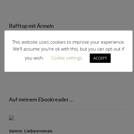
Rafftop mit Ärmeln
This website uses cookies to improve your experience.
We'll assume you're ok with this, but you can opt-out if
you wish.
Cookie settings
ACCEPT
Volantrock
Auf meinem Ebookreader…
Genre: Liebesroman