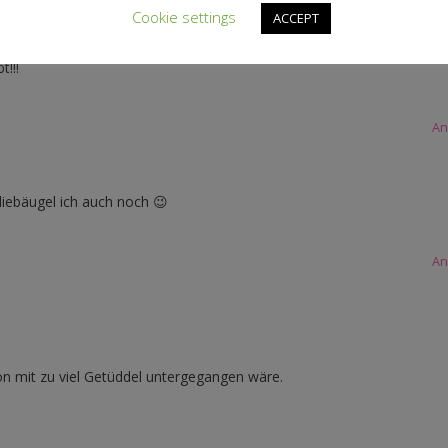
Cookie settings
ACCEPT
!!!
An
liebäugel ich auch noch 😉
An
ion mit zu viel Getüddel untergegangen wäre.