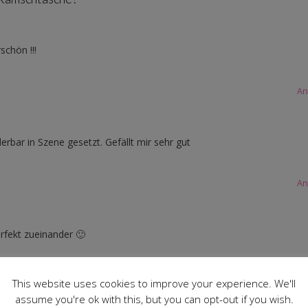
schön !!!
An
derbar in Szene gesetzt. Gefällt mir sehr gut
An
rfekt zueinander 🙂
This website uses cookies to improve your experience. We'll
assume you're ok with this, but you can opt-out if you wish.
An