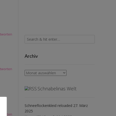
tworten
Archiv
tworten
Archiv
Schnabelinas Welt
Schneeflockenkleid reloaded
27. März
2025
tworten