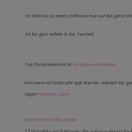
Ich finde bei so einem Stoff kann man auf das ganze We
Ich bin ganz verliebt in das Tascherl!
Das Ebook bekommt ihr
im Shop von Nicibiene
Auch wenn ich heute sehr spät dran bin, wandert das g
Tagged
Probenähen
,
Tasche
Post
Noch eine Hose fürs Ebook
navigation
17 thoughts on “
Elfriede, die außerordentliche