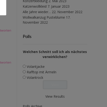
Konzertkleidung
2. Mai 2023
Katzenwollkleid
7. Januar 2023
Alle Jahre wieder…
22. November 2022
Wollwalkanzug Pusteblume
17.
November 2022
tworten
Polls
Welchen Schnitt soll ich als nächstes
verwirklichen?
tworten
Volantjacke
Rafftop mit Ärmeln
Volantrock
View Results
Polls Archive