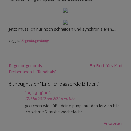
Jetzt muss ich nur noch schneiden und synchronisieren….
Tagged
Regenbogenbody
Post
Regenbogenbody
Ein Bett fürs Kind
navigation
Probenähen II (Rundhals)
6 thoughts on “
Endlich passende Bilder!
”
`.♥.´-Billi`.♥.´-
17. Mai 2012 um 2:21 p.m. Uhr
gottchen wie süß…deine püppi auf den letzten bild
ich schmeiß mishc wech*lach*
Antworten