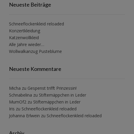
Neueste Beiträge
Schneeflockenkleid reloaded
Konzertkleidung
Katzenwollkleid
Alle Jahre wieder…
Wollwalkanzug Pusteblume
Neueste Kommentare
Micha
zu
Gespenst trifft Prinzessin!
Schnabelina
zu
Stiftemäppchen in Leder
MumOf2
zu
Stiftemäppchen in Leder
Iris
zu
Schneeflockenkleid reloaded
Johanna Erlwein
zu
Schneeflockenkleid reloaded
Archiv