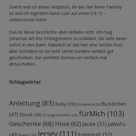
Zuerst war ich etwas skeptisch, da das hier keine Fantasy
ist und ich eigentlich keine Lust auf einen 0 8 15 –
Liebesroman hatte.
Das ist diese Geschichte aber definitiv nicht. Ich mag
Johannas Art ihre Protagonisten zu schildern. Sie zieht einen
sofort in den Bann. Natürlich ist das hier eher leichte Kost,
aber trotzdem ist sie nicht seicht sondern wirklich gut
geschrieben. Der perfekte Roman um einfach mal
abzuschalten.
Schlagwörter
Anleitung
(83)
Bündchen
Baby
(39)
Bodykleid
(25)
fürMich
(103)
(47)
Ebook
(36)
Errungenschaften
(23)
Geschenke
(68)
Hose
(62)
Jacke
(51)
JaWePu
Jersey
(111)
Jumpsuit
(52)
(43)
Jeans
(30)