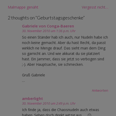
Post
Malmappe genäht
Vergesst nicht…
navigation
2 thoughts on “
Geburtstagsgeschenke
”
Gabriele von Conga-Baeren
30. November 2010 um 1:36 p.m. Uhr
So einen Ständer hab ich auch, nur Nudeln habe ich
noch keine gemacht. Aber du hast Recht, da passt
wirklich ne Menge drauf. Das sieht man dem Ding
so garnicht an. Und wie akkurat du sie platziert
hast. Ein Jammer, dass sie jetzt so verbogen sind
;-). Aber Hauptsache, sie schmecken.
Gruß Gabriele
…
Antworten
amberlight
30. November 2010 um 2:49 p.m. Uhr
Ich finde ja, dass die Chaosnudeln auch etwas
haben. Sehen doch direkt witzig aus …. 🙂