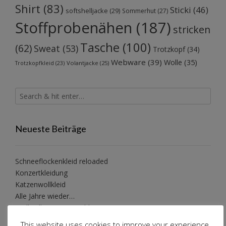
Shirt
(83)
Sticki
(46)
softshelljacke
(29)
Sommerhut
(27)
Stoffprobenähen
(187)
stricken
Tasche
(100)
(62)
Sweat
(53)
Trotzkopf
(34)
Webware
(39)
Wolle
(35)
Volantjacke
(25)
Trotzkopfkleid
(23)
Neueste Beiträge
Schneeflockenkleid reloaded
Konzertkleidung
Katzenwollkleid
Alle Jahre wieder…
Wollwalkanzug Pusteblume
This website uses cookies to improve your experience.