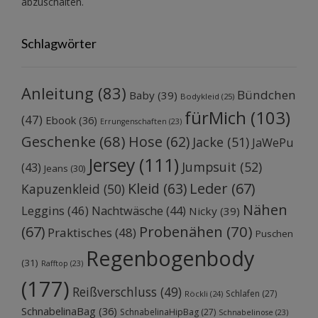
abzuschalten.
Schlagwörter
Anleitung
(83)
Bündchen
Baby
(39)
Bodykleid
(25)
fürMich
(103)
(47)
Ebook
(36)
Errungenschaften
(23)
Geschenke
(68)
Hose
(62)
Jacke
(51)
JaWePu
Jersey
(111)
Jumpsuit
(52)
(43)
Jeans
(30)
Kleid
(63)
Leder
(67)
Kapuzenkleid
(50)
Nähen
Leggins
(46)
Nachtwäsche
(44)
Nicky
(39)
Probenähen
(70)
(67)
Praktisches
(48)
Puschen
Regenbogenbody
(31)
Rafftop
(23)
(177)
Reißverschluss
(49)
Schlafen
(27)
Röckli
(24)
SchnabelinaBag
(36)
SchnabelinaHipBag
(27)
Schnabelinose
(23)