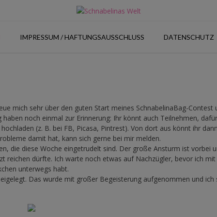
N
IMPRESSUM / HAFTUNGSAUSSCHLUSS
DATENSCHUTZ
freue mich sehr über den guten Start meines SchnabelinaBag-Contest 
og haben noch einmal zur Erinnerung: Ihr könnt auch Teilnehmen, dafü
ochladen (z. B. bei FB, Picasa, Pintrest). Von dort aus könnt ihr dann
obleme damit hat, kann sich gerne bei mir melden.
en, die diese Woche eingetrudelt sind. Der große Ansturm ist vorbei 
etzt reichen dürfte. Ich warte noch etwas auf Nachzügler, bevor ich mi
kchen unterwegs habt.
eigelegt. Das wurde mit großer Begeisterung aufgenommen und ich s