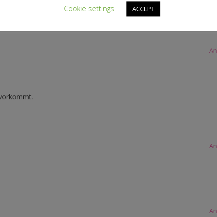
e. Entsteht aus den farblich nicht so passenden Stücken denn auch no
Cookie settings
ACCEPT
An
t vorkommt.
An
An