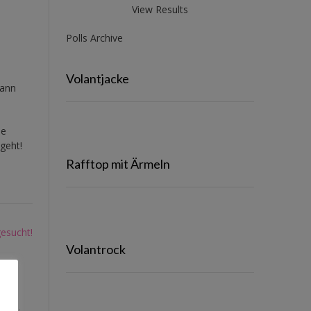
View Results
Polls Archive
Volantjacke
dann
ie
geht!
Rafftop mit Ärmeln
esucht!
Volantrock