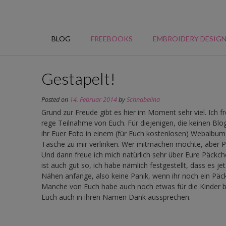
Skip
to
content
BLOG
FREEBOOKS
EMBROIDERY DESIG
Gestapelt!
Posted on
14. Februar 2014
by
Schnabelina
Grund zur Freude gibt es hier im Moment sehr viel. Ich 
rege Teilnahme von Euch. Für diejenigen, die keinen Bl
ihr Euer Foto in einem (für Euch kostenlosen) Webalbum h
Tasche zu mir verlinken. Wer mitmachen möchte, aber Pr
Und dann freue ich mich natürlich sehr über Eure Päckch
ist auch gut so, ich habe nämlich festgestellt, dass es j
Nähen anfange, also keine Panik, wenn ihr noch ein Päc
Manche von Euch habe auch noch etwas für die Kinder b
Euch auch in ihren Namen Dank aussprechen.