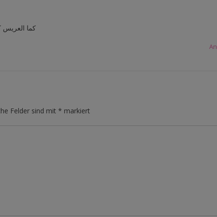
كما العريس ك
An
che Felder sind mit
*
markiert