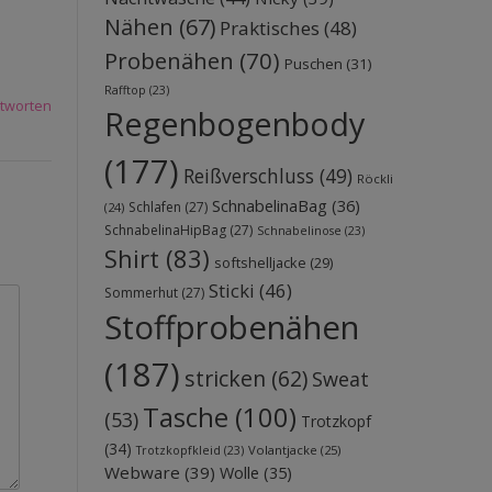
Nähen
(67)
Praktisches
(48)
Probenähen
(70)
Puschen
(31)
Rafftop
(23)
tworten
Regenbogenbody
(177)
Reißverschluss
(49)
Röckli
SchnabelinaBag
(36)
Schlafen
(27)
(24)
SchnabelinaHipBag
(27)
Schnabelinose
(23)
Shirt
(83)
softshelljacke
(29)
Sticki
(46)
Sommerhut
(27)
Stoffprobenähen
(187)
stricken
(62)
Sweat
Tasche
(100)
(53)
Trotzkopf
(34)
Volantjacke
(25)
Trotzkopfkleid
(23)
Webware
(39)
Wolle
(35)