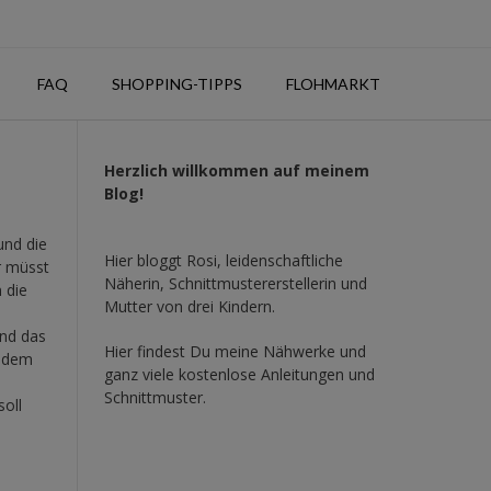
FAQ
SHOPPING-TIPPS
FLOHMARKT
Herzlich willkommen auf meinem
Blog!
und die
Hier bloggt Rosi, leidenschaftliche
r müsst
Näherin, Schnittmustererstellerin und
 die
Mutter von drei Kindern.
und das
Hier findest Du meine Nähwerke und
t dem
ganz viele kostenlose Anleitungen und
Schnittmuster.
oll