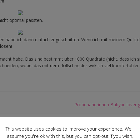
h!
nicht optimal passten.
ren habe ich dann einfach zugeschnitten. Wenn ich mit meinem Quilt 
losen!
emacht habe. Das sind bestimmt über 1000 Quadrate (nicht, dass ich s
hneiden, wobei das mit dem Rollschneider wirklich viel komfortabler 
Probenäherinnen Babypullover g
This website uses cookies to improve your experience. We'll
assume you're ok with this, but you can opt-out if you wish.