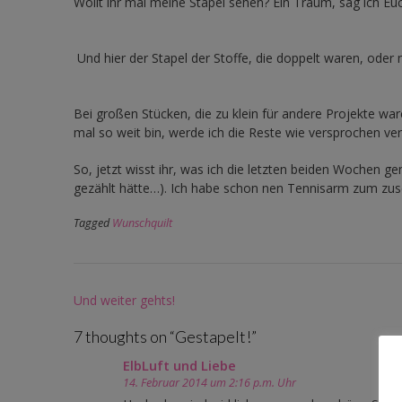
Wollt ihr mal meine Stapel sehen? Ein Traum, sag ich Euc
Und hier der Stapel der Stoffe, die doppelt waren, oder 
Bei großen Stücken, die zu klein für andere Projekte wa
mal so weit bin, werde ich die Reste wie versprochen ver
So, jetzt wisst ihr, was ich die letzten beiden Wochen g
gezählt hätte…). Ich habe schon nen Tennisarm zum zusc
Tagged
Wunschquilt
Post
Und weiter gehts!
navigation
7 thoughts on “
Gestapelt!
”
ElbLuft und Liebe
14. Februar 2014 um 2:16 p.m. Uhr