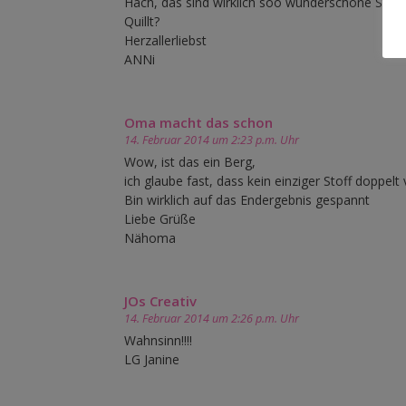
Hach, das sind wirklich soo wunderschöne Stoff
Quillt?
Herzallerliebst
ANNi
Oma macht das schon
14. Februar 2014 um 2:23 p.m. Uhr
Wow, ist das ein Berg,
ich glaube fast, dass kein einziger Stoff doppel
Bin wirklich auf das Endergebnis gespannt
Liebe Grüße
Nähoma
JOs Creativ
14. Februar 2014 um 2:26 p.m. Uhr
Wahnsinn!!!!
LG Janine