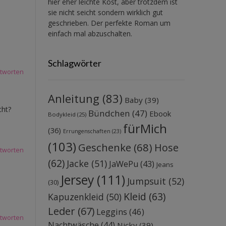
hier eher leichte Kost, aber trotzdem ist
sie nicht seicht sondern wirklich gut
geschrieben. Der perfekte Roman um
einfach mal abzuschalten.
Schlagwörter
tworten
Anleitung
(83)
Baby
(39)
cht?
Bündchen
(47)
Ebook
Bodykleid
(25)
fürMich
(36)
Errungenschaften
(23)
(103)
Geschenke
(68)
Hose
tworten
(62)
Jacke
(51)
JaWePu
(43)
Jeans
Jersey
(111)
Jumpsuit
(52)
(30)
Kleid
(63)
Kapuzenkleid
(50)
Leder
(67)
Leggins
(46)
tworten
Nachtwäsche
(44)
Nicky
(39)