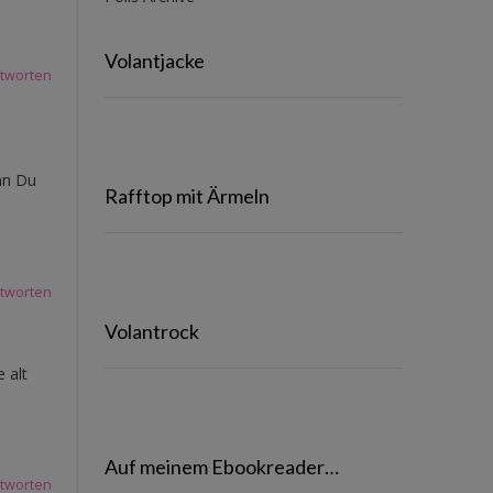
Volantjacke
tworten
nn Du
Rafftop mit Ärmeln
tworten
Volantrock
 alt
Auf meinem Ebookreader…
tworten