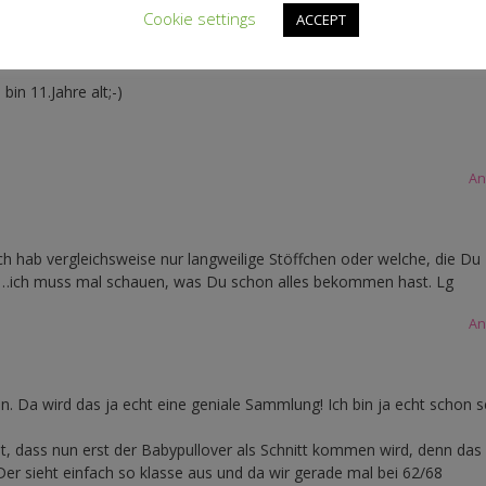
Cookie settings
ACCEPT
Stoffauswahl nicht gerade die größte:-( Entschuldigung aber leider hatt
in 11.Jahre alt;-)
An
h hab vergleichsweise nur langweilige Stöffchen oder welche, die Du
st…ich muss mal schauen, was Du schon alles bekommen hast. Lg
An
en. Da wird das ja echt eine geniale Sammlung! Ich bin ja echt schon s
t, dass nun erst der Babypullover als Schnitt kommen wird, denn das
er sieht einfach so klasse aus und da wir gerade mal bei 62/68