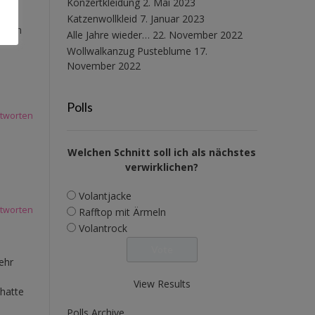
Konzertkleidung
2. Mai 2023
Katzenwollkleid
7. Januar 2023
e ich
Alle Jahre wieder…
22. November 2022
Wollwalkanzug Pusteblume
17.
November 2022
Polls
tworten
Welchen Schnitt soll ich als nächstes
verwirklichen?
Volantjacke
tworten
Rafftop mit Ärmeln
Volantrock
ehr
View Results
 hatte
Polls Archive