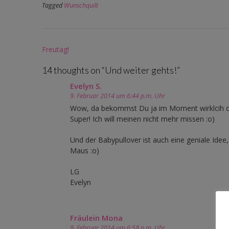
Tagged
Wunschquilt
Post
Freutag!
navigation
14 thoughts on “
Und weiter gehts!
”
Evelyn S.
9. Februar 2014 um 6:44 p.m. Uhr
Wow, da bekommst Du ja im Moment wirklcih or
Super! Ich will meinen nicht mehr missen :o)
Und der Babypullover ist auch eine geniale Idee
Maus :o)
LG
Evelyn
Fräulein Mona
9. Februar 2014 um 6:58 p.m. Uhr