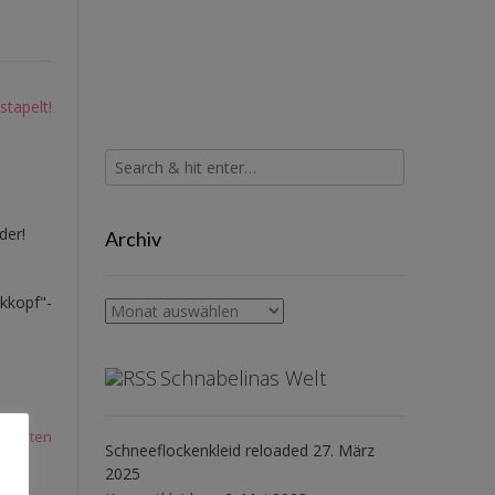
stapelt!
der!
Archiv
ckkopf"-
Archiv
Schnabelinas Welt
tworten
Schneeflockenkleid reloaded
27. März
2025