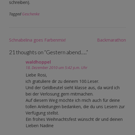
schreiben).
Tagged
Geschenke
Post
Schnabelina goes Farbenmix!
Backmarathon
navigation
21 thoughts on “
Gestern abend…..
”
waldhoppel
18. Dezember 2010 um 5:42 p.m. Uhr
Liebe Rosi,
ich gratuliere dir zu deinem 100.Leser.
Und der Geldbeutel sieht klasse aus, da würd ich
bei der Verlosung gern mitmachen.
Auf diesem Weg möchte ich mich auch für deine
tollen Anleitungen bedanken, die du uns Lesern zur
Verfügung stellst.
Ein frohes Weihnachtsfest wünscht dir und deinen
Lieben Nadine