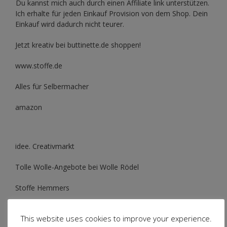
Du kannst mich auch durch einen Affiliate link unterstützen.
Ich erhalte für jeden Einkauf Provision von dem Shop. Dein
Einkauf wird dadurch nicht teurer.
Jetzt kreativ bei buttinette.de shoppen!
www.stoffe.de
Alles für Selbermacher
amazon
idee. Creativmarkt
Tolle Wolle-Angebote bei Wolle Rödel
Stoffe Hemmers
This website uses cookies to improve your experience.