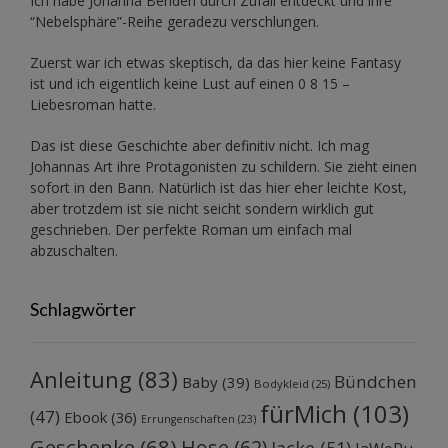
Ich habe Johanna Benden durch Zufall entdeckt und ihre
“Nebelsphäre”-Reihe
geradezu verschlungen.
Zuerst war ich etwas skeptisch, da das hier keine Fantasy
ist und ich eigentlich keine Lust auf einen 0 8 15 –
Liebesroman hatte.
Das ist diese Geschichte aber definitiv nicht. Ich mag
Johannas Art ihre Protagonisten zu schildern. Sie zieht einen
sofort in den Bann. Natürlich ist das hier eher leichte Kost,
aber trotzdem ist sie nicht seicht sondern wirklich gut
geschrieben. Der perfekte Roman um einfach mal
abzuschalten.
Schlagwörter
Anleitung
(83)
Bündchen
Baby
(39)
Bodykleid
(25)
fürMich
(103)
(47)
Ebook
(36)
Errungenschaften
(23)
Geschenke
(68)
Hose
(62)