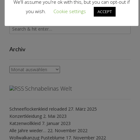
We'll assume you're ok with this, but you can opt-out if
you wish.
Cookie settings
ACCEPT
Archiv
Archiv
Schnabelinas Welt
Schneeflockenkleid reloaded
27. März 2025
Konzertkleidung
2. Mai 2023
Katzenwollkleid
7. Januar 2023
Alle Jahre wieder…
22. November 2022
Wollwalkanzug Pusteblume
17. November 2022