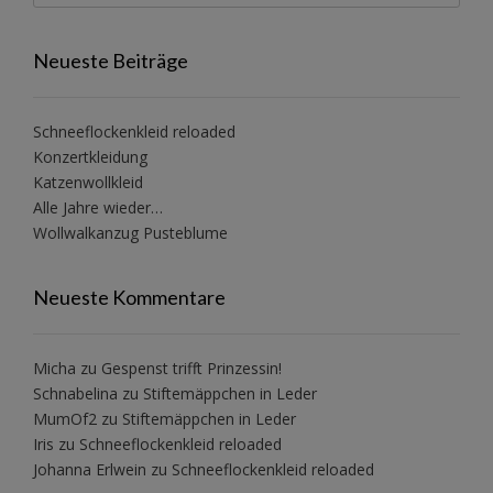
Neueste Beiträge
Schneeflockenkleid reloaded
Konzertkleidung
Katzenwollkleid
Alle Jahre wieder…
Wollwalkanzug Pusteblume
Neueste Kommentare
Micha
zu
Gespenst trifft Prinzessin!
Schnabelina
zu
Stiftemäppchen in Leder
MumOf2
zu
Stiftemäppchen in Leder
Iris
zu
Schneeflockenkleid reloaded
Johanna Erlwein
zu
Schneeflockenkleid reloaded