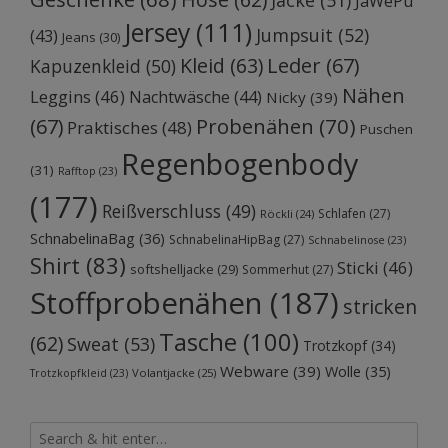
Jacke
(51)
JaWePu
Jersey
(111)
Jumpsuit
(52)
(43)
Jeans
(30)
Kleid
(63)
Leder
(67)
Kapuzenkleid
(50)
Nähen
Leggins
(46)
Nachtwäsche
(44)
Nicky
(39)
Probenähen
(70)
(67)
Praktisches
(48)
Puschen
Regenbogenbody
(31)
Rafftop
(23)
(177)
Reißverschluss
(49)
Schlafen
(27)
Röckli
(24)
SchnabelinaBag
(36)
SchnabelinaHipBag
(27)
Schnabelinose
(23)
Shirt
(83)
Sticki
(46)
softshelljacke
(29)
Sommerhut
(27)
Stoffprobenähen
(187)
stricken
Tasche
(100)
(62)
Sweat
(53)
Trotzkopf
(34)
Webware
(39)
Wolle
(35)
Volantjacke
(25)
Trotzkopfkleid
(23)