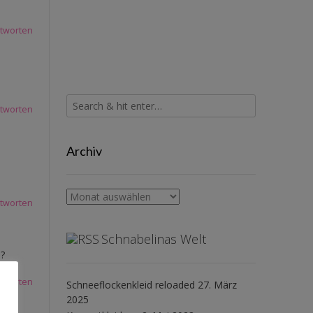
tworten
tworten
Archiv
Archiv
tworten
Schnabelinas Welt
l?
tworten
Schneeflockenkleid reloaded
27. März
2025