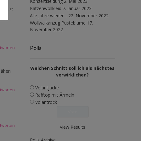
Konzertkleidung
2. Mai 2023
Katzenwollkleid
7. Januar 2023
Sie ist
Alle Jahre wieder…
22. November 2022
Wollwalkanzug Pusteblume
17.
November 2022
Polls
tworten
Welchen Schnitt soll ich als nächstes
 nähen
verwirklichen?
Volantjacke
tworten
Rafftop mit Ärmeln
Volantrock
tworten
View Results
Polls Archive