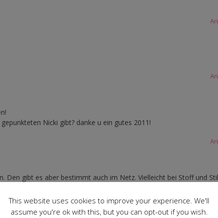
An
An
n!
gepunkteten Nicki gibt? danke u ein gutes 2011!
An
en gibt es aber bestimmt auch im Netz. Vielleicht bei Stoff und Sti
An
This website uses cookies to improve your experience. We'll
assume you're ok with this, but you can opt-out if you wish.