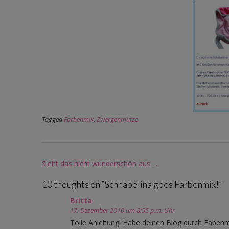
Tagged
Farbenmix
,
Zwergenmütze
Post
Sieht das nicht wunderschön aus….
navigation
10 thoughts on “
Schnabelina goes Farbenmix!
”
Britta
17. Dezember 2010 um 8:55 p.m. Uhr
Tolle Anleitung! Habe deinen Blog durch Fabenmi