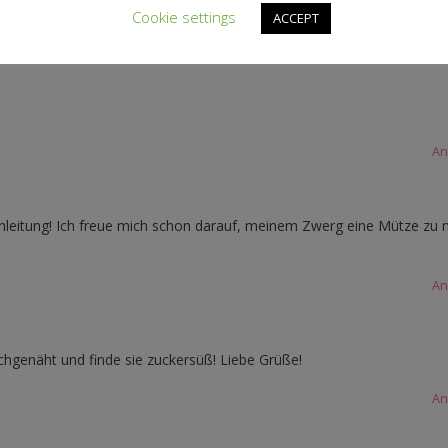
Cookie settings
ACCEPT
 vor kurzem deine süße Zwergenmütze für meinen Jüngsten genäht hab. 
An
anleitung! Ich freue mich schon darauf, meinem Zwerg eine Mütze zu
An
nachgenäht und finde sie zuckersüß! Liebe Grüße!
An