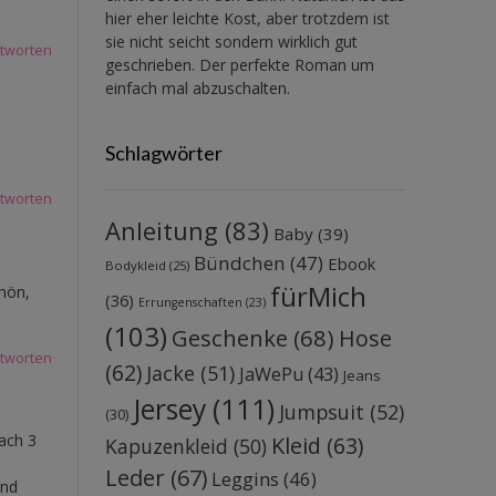
hier eher leichte Kost, aber trotzdem ist
sie nicht seicht sondern wirklich gut
tworten
geschrieben. Der perfekte Roman um
einfach mal abzuschalten.
Schlagwörter
tworten
Anleitung
(83)
Baby
(39)
Bündchen
(47)
Ebook
Bodykleid
(25)
fürMich
chön,
(36)
Errungenschaften
(23)
(103)
Geschenke
(68)
Hose
tworten
(62)
Jacke
(51)
JaWePu
(43)
Jeans
Jersey
(111)
Jumpsuit
(52)
(30)
ach 3
Kleid
(63)
Kapuzenkleid
(50)
Leder
(67)
Leggins
(46)
und