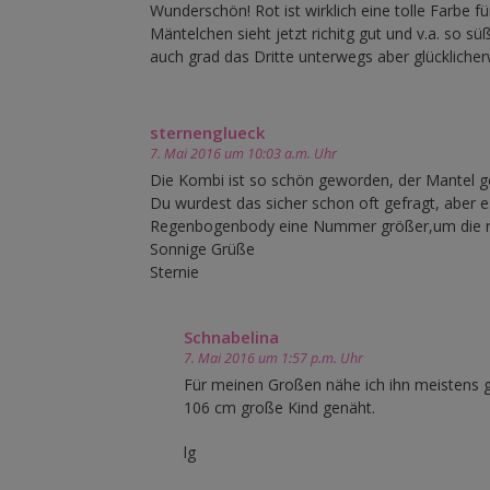
Wunderschön! Rot ist wirklich eine tolle Farbe fü
Mäntelchen sieht jetzt richitg gut und v.a. so sü
auch grad das Dritte unterwegs aber glückliche
sternenglueck
7. Mai 2016 um 10:03 a.m. Uhr
Die Kombi ist so schön geworden, der Mantel gef
Du wurdest das sicher schon oft gefragt, aber 
Regenbogenbody eine Nummer größer,um die ric
Sonnige Grüße
Sternie
Schnabelina
7. Mai 2016 um 1:57 p.m. Uhr
Für meinen Großen nähe ich ihn meistens gr
106 cm große Kind genäht.
lg