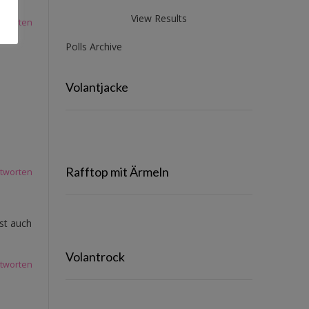
View Results
tworten
Polls Archive
Volantjacke
Rafftop mit Ärmeln
tworten
Ist auch
Volantrock
tworten