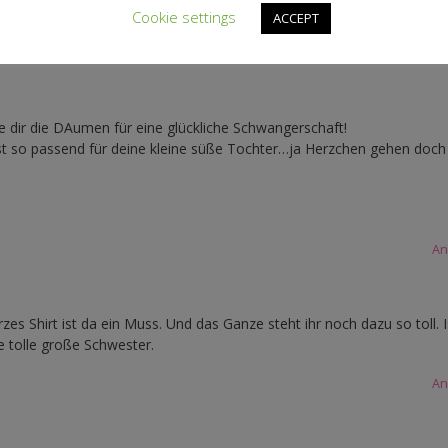
Cookie settings
ACCEPT
An
e dir die DAumen für eine glückliche Schwangerschaft!
ist so passend für deine kleine süße Tochter…ja Herzchen gehen doch
An
urzes Shirt ist da ein Muss. Und das Ganze steht ihr noch dazu so toll. 
ne tolle große Schwester.
An