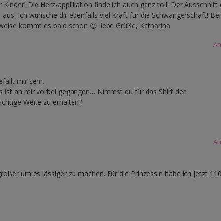
r Kinder! Die Herz-applikation finde ich auch ganz toll! Der Ausschnitt
ß aus! Ich wünsche dir ebenfalls viel Kraft für die Schwangerschaft! Bei
rweise kommt es bald schon 😉 liebe Grüße, Katharina
An
ällt mir sehr.
es ist an mir vorbei gegangen… Nimmst du für das Shirt den
htige Weite zu erhalten?
An
ößer um es lässiger zu machen. Für die Prinzessin habe ich jetzt 110