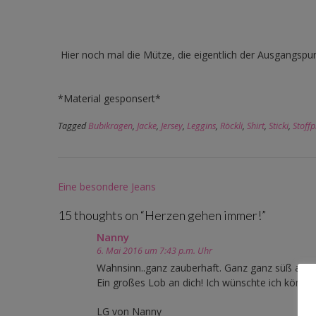
Hier noch mal die Mütze, die eigentlich der Ausgangspun
*Material gesponsert*
Tagged
Bubikragen
,
Jacke
,
Jersey
,
Leggins
,
Röckli
,
Shirt
,
Sticki
,
Stoff
Post
Eine besondere Jeans
navigation
15 thoughts on “
Herzen gehen immer!
”
Nanny
6. Mai 2016 um 7:43 p.m. Uhr
Wahnsinn..ganz zauberhaft. Ganz ganz süß alles
Ein großes Lob an dich! Ich wünschte ich könn
LG von Nanny