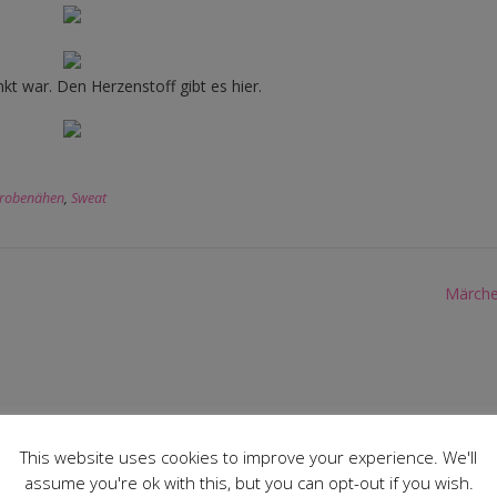
kt war. Den Herzenstoff gibt es hier.
probenähen
,
Sweat
Märch
 zusammen. Deine Tochter presentiert das aber auch zu niedlich.
te sowas schönes nähen 🙂
This website uses cookies to improve your experience. We'll
assume you're ok with this, but you can opt-out if you wish.