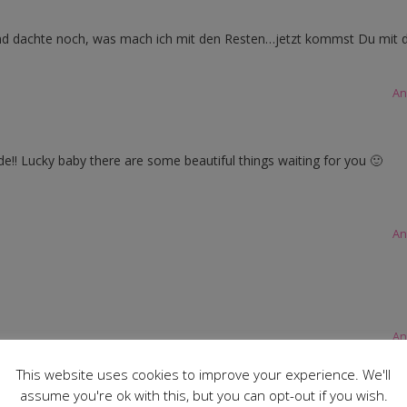
 und dachte noch, was mach ich mit den Resten…jetzt kommst Du mit 
An
e!! Lucky baby there are some beautiful things waiting for you 🙂
An
An
This website uses cookies to improve your experience. We'll
assume you're ok with this, but you can opt-out if you wish.
ut gefüllt <3 . Tolle Kombi!