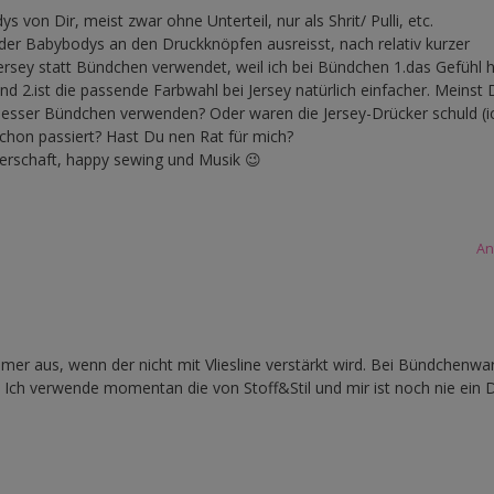
on Dir, meist zwar ohne Unterteil, nur als Shrit/ Pulli, etc.
r der Babybodys an den Druckknöpfen ausreisst, nach relativ kurzer
Jersey statt Bündchen verwendet, weil ich bei Bündchen 1.das Gefühl h
nd 2.ist die passende Farbwahl bei Jersey natürlich einfacher. Meinst 
besser Bündchen verwenden? Oder waren die Jersey-Drücker schuld (i
schon passiert? Hast Du nen Rat für mich?
erschaft, happy sewing und Musik 😉
An
immer aus, wenn der nicht mit Vliesline verstärkt wird. Bei Bündchenwar
 Ich verwende momentan die von Stoff&Stil und mir ist noch nie ein 