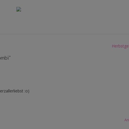
Herbstge
ombi
”
rzallerliebst :o)
An