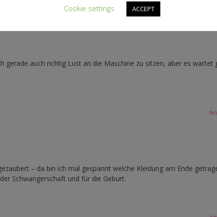
Cookie settings
ACCEPT
An
h gerade auch richtig Lust an die Maschine zu sitzen, aber es wartet
An
gezaubert – da bin ich mal gespannt welche Kleidung am Ende getrage
st der Schwangerschaft und für die Geburt.