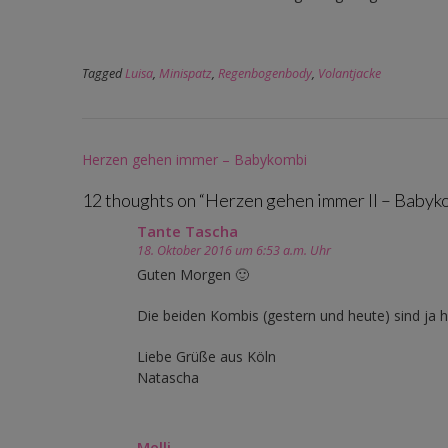
Tagged
Luisa
,
Minispatz
,
Regenbogenbody
,
Volantjacke
Post
Herzen gehen immer – Babykombi
navigation
12 thoughts on “
Herzen gehen immer II – Babyk
Tante Tascha
18. Oktober 2016 um 6:53 a.m. Uhr
Guten Morgen 🙂
Die beiden Kombis (gestern und heute) sind ja he
Liebe Grüße aus Köln
Natascha
Melli