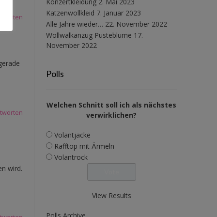
Konzertkleidung
2. Mai 2023
Katzenwollkleid
7. Januar 2023
tworten
Alle Jahre wieder…
22. November 2022
Wollwalkanzug Pusteblume
17.
November 2022
 gerade
Polls
Welchen Schnitt soll ich als nächstes
tworten
verwirklichen?
Volantjacke
Rafftop mit Ärmeln
Volantrock
n wird.
View Results
Polls Archive