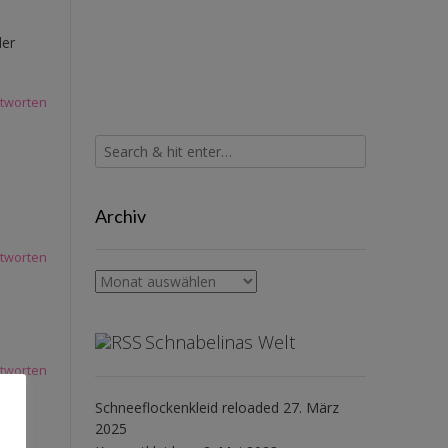
der
tworten
Archiv
tworten
Archiv
Schnabelinas Welt
tworten
Schneeflockenkleid reloaded
27. März
2025