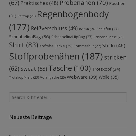
Probenähen
(70)
(67)
Praktisches
(48)
Puschen
Regenbogenbody
(31)
Rafftop
(23)
(177)
Reißverschluss
(49)
Schlafen
(27)
Röckli
(24)
SchnabelinaBag
(36)
SchnabelinaHipBag
(27)
Schnabelinose
(23)
Shirt
(83)
Sticki
(46)
softshelljacke
(29)
Sommerhut
(27)
Stoffprobenähen
(187)
stricken
Tasche
(100)
(62)
Sweat
(53)
Trotzkopf
(34)
Webware
(39)
Wolle
(35)
Volantjacke
(25)
Trotzkopfkleid
(23)
Neueste Beiträge