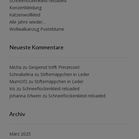
Schneeflockenkleid reloaded
Konzertkleidung
Katzenwollkleid
Alle Jahre wieder…
Wollwalkanzug Pusteblume
Neueste Kommentare
Micha
zu
Gespenst trifft Prinzessin!
Schnabelina
zu
Stiftemäppchen in Leder
MumOf2
zu
Stiftemäppchen in Leder
Iris
zu
Schneeflockenkleid reloaded
Johanna Erlwein
zu
Schneeflockenkleid reloaded
Archiv
März 2025