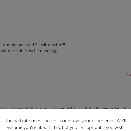
n, Anregungen und Schnittmuster!!!!
 würd die Hüfttasche nähen 🙂
An
 nach so einer Anleitung, bin aber bisher nicht fündig geworden! Anl
ine für so ne Tasche!
This website uses cookies to improve your experience. We'll
assume you're ok with this, but you can opt-out if you wish.