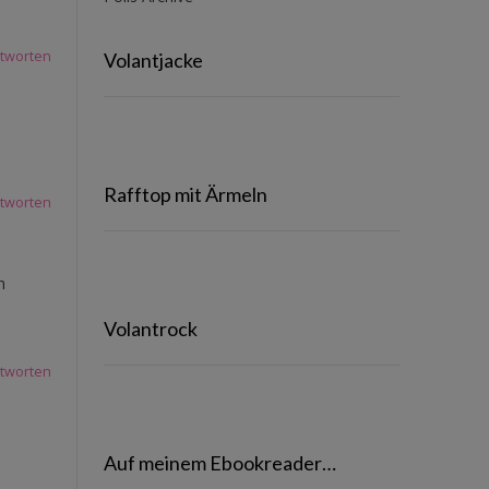
tworten
Volantjacke
Rafftop mit Ärmeln
tworten
n
Volantrock
tworten
Auf meinem Ebookreader…