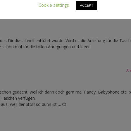
Cookie settings
ACCEPT
An
 das Dir die schnell entführt wurde. Wird es die Anleitung für die Tasc
schon mal für die tollen Anregungen und Ideen.
An
schon gedacht, weil ich dann doch gern mal Handy, Babyphone etc. b
r Taschen verfügen.
us, weil der Stoff so dünn ist…. 😉