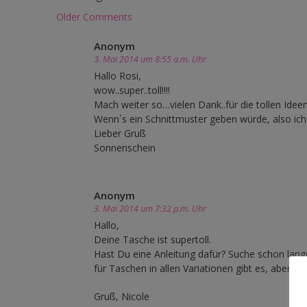
Comment
Older Comments
navigation
Anonym
3. Mai 2014 um 8:55 a.m. Uhr
Hallo Rosi,
wow..super..toll!!!!
Mach weiter so…vielen Dank..für die tollen Idee
Wenn´s ein Schnittmuster geben würde, also ich
Lieber Gruß
Sonnenschein
Anonym
3. Mai 2014 um 7:32 p.m. Uhr
Hallo,
Deine Tasche ist supertoll.
Hast Du eine Anleitung dafür? Suche schon lange
für Taschen in allen Variationen gibt es, aber ke
Gruß, Nicole