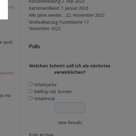
Konzertkleidung
2. Mai 2023
tworten
Katzenwollkleid
7. Januar 2023
Alle Jahre wieder…
22. November 2022
Wollwalkanzug Pusteblume
17.
November 2022
he auch
Polls
Welchen Schnitt soll ich als nächstes
verwirklichen?
tworten
Volantjacke
Rafftop mit Ärmeln
ei mir
Volantrock
View Results
Polls Archive