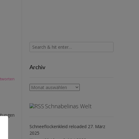
Archiv
tworten
Archiv
Schnabelinas Welt
eitungen
Schneeflockenkleid reloaded
27. März
2025