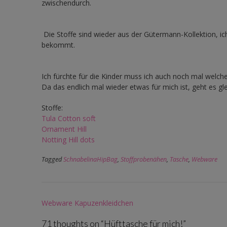
zwischendurch.
Die Stoffe sind wieder aus der Gütermann-Kollektion, ic
bekommt.
Ich fürchte für die Kinder muss ich auch noch mal welch
Da das endlich mal wieder etwas für mich ist, geht es gl
Stoffe:
Tula Cotton soft
Ornament Hill
Notting Hill dots
Tagged
SchnabelinaHipBag
,
Stoffprobenähen
,
Tasche
,
Webware
Post
Webware Kapuzenkleidchen
navigation
71 thoughts on “
Hüfttasche für mich!
”