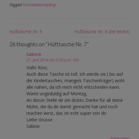
Tagged
SchnabelinaHipBag
Post
Hüfttasche Nr. 6
Hüfttasche Nr. 8 (die letzte)
navigation
26 thoughts on “
Hüfttasche Nr. 7
”
Sabine
27. Juni 2014 um 5:20 p.m. Uhr
Hallo Rosi,
Auch diese Tasche ist toll. Ich werde sie ( bis auf
die Kindertaschen, mangels Taschenträger) wohl
alle nähen, da ich mich nicht entscheiden kann.
Warte ungeduldig auf Montag.
An dieser Stelle dir ein dickes Danke für all deine
Mühe, die du dir damit gemacht hat und noch
machen wirst, das ist echt super von dir.
Liebe Grüsse
Sabine
Antworten