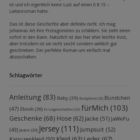
ist und ich eigentlich keine Lust auf einen 0 8 15 –
Liebesroman hatte.
Das ist diese Geschichte aber definitiv nicht. Ich mag
Johannas Art ihre Protagonisten zu schildern. Sie zieht einen
sofort in den Bann. Natürlich ist das hier eher leichte Kost,
aber trotzdem ist sie nicht seicht sondern wirklich gut
geschrieben. Der perfekte Roman um einfach mal
abzuschalten.
Schlagwörter
Anleitung
(83)
Bündchen
Baby
(39)
Bodykleid
(25)
fürMich
(103)
(47)
Ebook
(36)
Errungenschaften
(23)
Geschenke
(68)
Hose
(62)
Jacke
(51)
JaWePu
Jersey
(111)
Jumpsuit
(52)
(43)
Jeans
(30)
Kleid
(63)
Leder
(67)
Kapuzenkleid
(50)