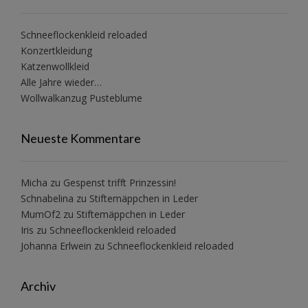
Schneeflockenkleid reloaded
Konzertkleidung
Katzenwollkleid
Alle Jahre wieder…
Wollwalkanzug Pusteblume
Neueste Kommentare
Micha
zu
Gespenst trifft Prinzessin!
Schnabelina
zu
Stiftemäppchen in Leder
MumOf2
zu
Stiftemäppchen in Leder
Iris
zu
Schneeflockenkleid reloaded
Johanna Erlwein
zu
Schneeflockenkleid reloaded
Archiv