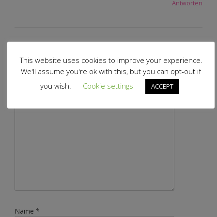
Antworten
Schreibe einen Kommentar
This website uses cookies to improve your experience.
Deine E-Mail-Adresse wird nicht veröffentlicht.
Erforderliche
We'll assume you're ok with this, but you can opt-out if
Felder sind mit
*
markiert
you wish.
Cookie settings
ACCEPT
Kommentar
*
Name
*