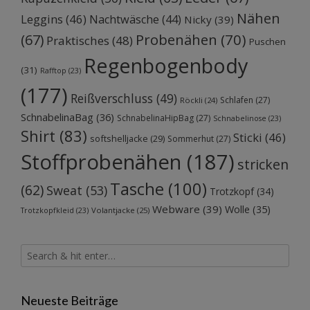
Nähen
Leggins
(46)
Nachtwäsche
(44)
Nicky
(39)
Probenähen
(70)
(67)
Praktisches
(48)
Puschen
Regenbogenbody
(31)
Rafftop
(23)
(177)
Reißverschluss
(49)
Schlafen
(27)
Röckli
(24)
SchnabelinaBag
(36)
SchnabelinaHipBag
(27)
Schnabelinose
(23)
Shirt
(83)
Sticki
(46)
softshelljacke
(29)
Sommerhut
(27)
Stoffprobenähen
(187)
stricken
Tasche
(100)
(62)
Sweat
(53)
Trotzkopf
(34)
Webware
(39)
Wolle
(35)
Volantjacke
(25)
Trotzkopfkleid
(23)
Neueste Beiträge