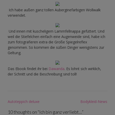
Ich habe außen ganz tollen Auberginefarbigen Wollwalk
verwendet.
Und innen mit kuscheligem Lammfellnappa gefüttert. Und
weil die Stiefelchen einfach eine Augenweide sind, habe ich
zum fotografieren extra die Große Spiegelreflex
genommen. So kommen die süßen Dinger wenigstens zur
Geltung.
Das Ebook findet ihr bei
Dawanda
. Es lohnt sich wirklich,
der Schnitt und die Beschreibung sind toll!
Post
Autoteppich deluxe
Bodykleid-News
navigation
10 thoughts on “
Ich bin ganz verliebt…
”