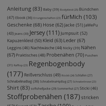
Anleitung
(83)
Bündchen
Baby
(39)
Bodykleid
(25)
fürMich
(103)
(47)
Ebook
(36)
Errungenschaften
(23)
Geschenke
(68)
Hose
(62)
Jacke
(51)
JaWePu
Jersey
(111)
Jumpsuit
(52)
(43)
Jeans
(30)
Kleid
(63)
Leder
(67)
Kapuzenkleid
(50)
Nähen
Leggins
(46)
Nachtwäsche
(44)
Nicky
(39)
Probenähen
(70)
(67)
Praktisches
(48)
Puschen
Regenbogenbody
(31)
Rafftop
(23)
(177)
Reißverschluss
(49)
Schlafen
(27)
Röckli
(24)
SchnabelinaBag
(36)
SchnabelinaHipBag
(27)
Schnabelinose
(23)
Shirt
(83)
Sticki
(46)
softshelljacke
(29)
Sommerhut
(27)
Stoffprobenähen
(187)
stricken
Tasche
(100)