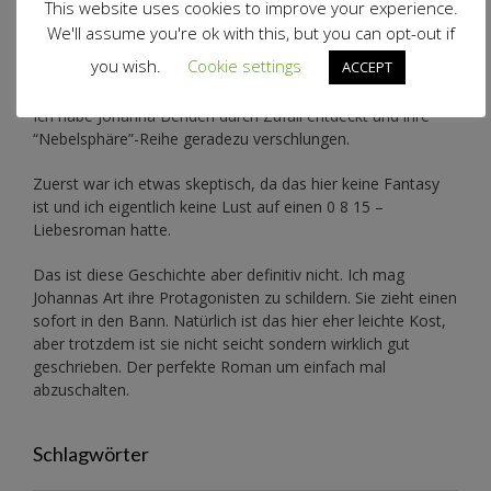
This website uses cookies to improve your experience.
We'll assume you're ok with this, but you can opt-out if
you wish.
Cookie settings
ACCEPT
Genre: Liebesroman
Ich habe Johanna Benden durch Zufall entdeckt und ihre
“Nebelsphäre”-Reihe
geradezu verschlungen.
Zuerst war ich etwas skeptisch, da das hier keine Fantasy
ist und ich eigentlich keine Lust auf einen 0 8 15 –
Liebesroman hatte.
Das ist diese Geschichte aber definitiv nicht. Ich mag
Johannas Art ihre Protagonisten zu schildern. Sie zieht einen
sofort in den Bann. Natürlich ist das hier eher leichte Kost,
aber trotzdem ist sie nicht seicht sondern wirklich gut
geschrieben. Der perfekte Roman um einfach mal
abzuschalten.
Schlagwörter