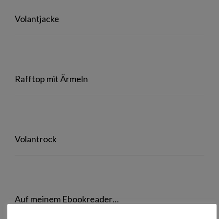
Volantjacke
Rafftop mit Ärmeln
Volantrock
Auf meinem Ebookreader…