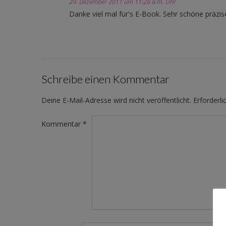
29. Dezember 2011 um 11:28 a.m. Uhr
Danke viel mal für's E-Book. Sehr schöne präzis
Schreibe einen Kommentar
Deine E-Mail-Adresse wird nicht veröffentlicht.
Erforderli
Kommentar
*