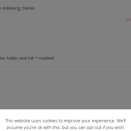
e Anleitung. Danke
An
che Felder sind mit
*
markiert
This website uses cookies to improve your experience. We'll
assume you're ok with this, but you can opt-out if you wish.