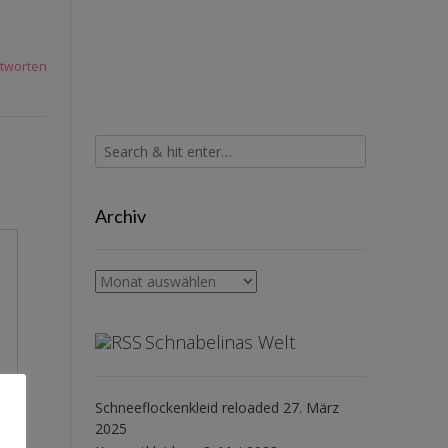
tworten
Archiv
Archiv
Schnabelinas Welt
Schneeflockenkleid reloaded
27. März
2025