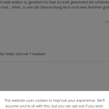
h viele andere so gesehen! Du hast zu recht gewonnen! Am schönste
en hast… hihihi.. so war die Überraschung doch noch eine Nummer grö
An
che Felder sind mit
*
markiert
This website uses cookies to improve your experience. We'll
assume you're ok with this, but you can opt-out if you wish.