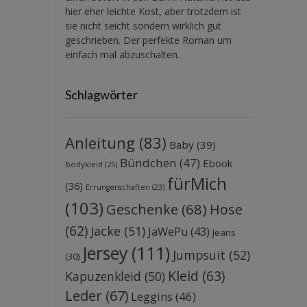
hier eher leichte Kost, aber trotzdem ist
sie nicht seicht sondern wirklich gut
geschrieben. Der perfekte Roman um
einfach mal abzuschalten.
Schlagwörter
Anleitung
(83)
Baby
(39)
Bündchen
(47)
Ebook
Bodykleid
(25)
fürMich
(36)
Errungenschaften
(23)
(103)
Geschenke
(68)
Hose
(62)
Jacke
(51)
JaWePu
(43)
Jeans
Jersey
(111)
Jumpsuit
(52)
(30)
Kleid
(63)
Kapuzenkleid
(50)
Leder
(67)
Leggins
(46)