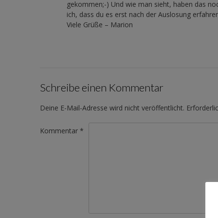
gekommen;-) Und wie man sieht, haben das noc
ich, dass du es erst nach der Auslosung erfahr
Viele Grüße – Marion
Schreibe einen Kommentar
Deine E-Mail-Adresse wird nicht veröffentlicht.
Erforderli
Kommentar
*