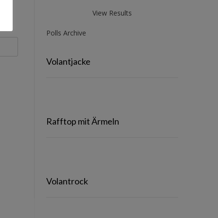
View Results
Polls Archive
Volantjacke
Rafftop mit Ärmeln
Volantrock