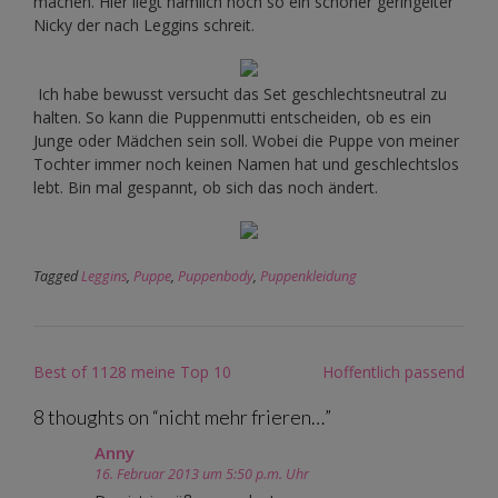
machen. Hier liegt nämlich noch so ein schöner geringelter
Nicky der nach Leggins schreit.
Ich habe bewusst versucht das Set geschlechtsneutral zu
halten. So kann die Puppenmutti entscheiden, ob es ein
Junge oder Mädchen sein soll. Wobei die Puppe von meiner
Tochter immer noch keinen Namen hat und geschlechtslos
lebt. Bin mal gespannt, ob sich das noch ändert.
Tagged
Leggins
,
Puppe
,
Puppenbody
,
Puppenkleidung
Post
Best of 1128 meine Top 10
Hoffentlich passend
navigation
8 thoughts on “
nicht mehr frieren…
”
Anny
16. Februar 2013 um 5:50 p.m. Uhr