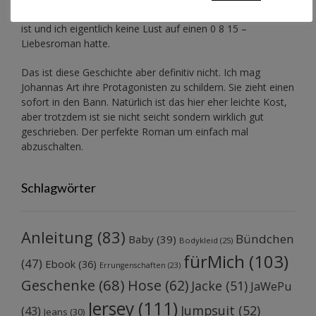
Zuerst war ich etwas skeptisch, da das hier keine Fantasy
ist und ich eigentlich keine Lust auf einen 0 8 15 –
Liebesroman hatte.
Das ist diese Geschichte aber definitiv nicht. Ich mag
Johannas Art ihre Protagonisten zu schildern. Sie zieht einen
sofort in den Bann. Natürlich ist das hier eher leichte Kost,
aber trotzdem ist sie nicht seicht sondern wirklich gut
geschrieben. Der perfekte Roman um einfach mal
abzuschalten.
Schlagwörter
Anleitung
(83)
Bündchen
Baby
(39)
Bodykleid
(25)
fürMich
(103)
(47)
Ebook
(36)
Errungenschaften
(23)
Geschenke
(68)
Hose
(62)
Jacke
(51)
JaWePu
Jersey
(111)
Jumpsuit
(52)
(43)
Jeans
(30)