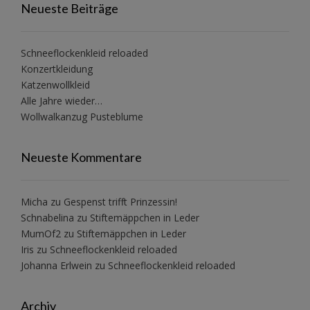
Neueste Beiträge
Schneeflockenkleid reloaded
Konzertkleidung
Katzenwollkleid
Alle Jahre wieder…
Wollwalkanzug Pusteblume
Neueste Kommentare
Micha
zu
Gespenst trifft Prinzessin!
Schnabelina
zu
Stiftemäppchen in Leder
MumOf2
zu
Stiftemäppchen in Leder
Iris
zu
Schneeflockenkleid reloaded
Johanna Erlwein
zu
Schneeflockenkleid reloaded
Archiv