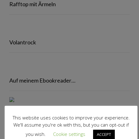
Rafftop mit Ärmeln
Volantrock
Auf meinem Ebookreader…
Genre: Liebesroman
This website uses cookies to improve your experience.
We'll assume you're ok with this, but you can opt-out if
Ich habe Johanna Benden durch Zufall entdeckt und ihre
“Nebelsphäre”-Reihe
geradezu verschlungen.
you wish.
Cookie settings
ACCEPT