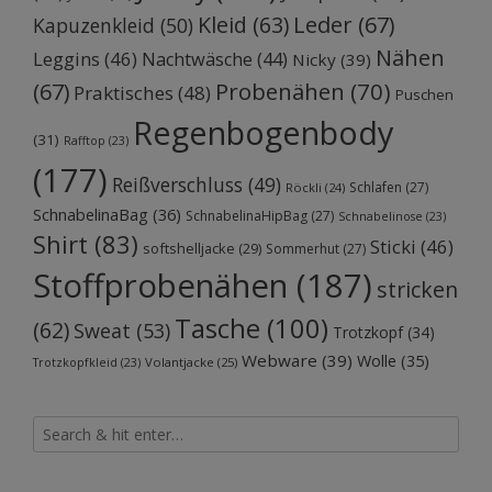
Kleid
(63)
Leder
(67)
Kapuzenkleid
(50)
Nähen
Leggins
(46)
Nachtwäsche
(44)
Nicky
(39)
Probenähen
(70)
(67)
Praktisches
(48)
Puschen
Regenbogenbody
(31)
Rafftop
(23)
(177)
Reißverschluss
(49)
Schlafen
(27)
Röckli
(24)
SchnabelinaBag
(36)
SchnabelinaHipBag
(27)
Schnabelinose
(23)
Shirt
(83)
Sticki
(46)
softshelljacke
(29)
Sommerhut
(27)
Stoffprobenähen
(187)
stricken
Tasche
(100)
(62)
Sweat
(53)
Trotzkopf
(34)
Webware
(39)
Wolle
(35)
Volantjacke
(25)
Trotzkopfkleid
(23)