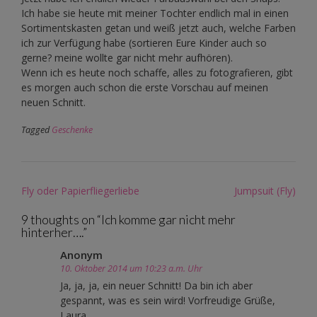
Ich habe sie heute mit meiner Tochter endlich mal in einen
Sortimentskasten getan und weiß jetzt auch, welche Farben
ich zur Verfügung habe (sortieren Eure Kinder auch so
gerne? meine wollte gar nicht mehr aufhören).
Wenn ich es heute noch schaffe, alles zu fotografieren, gibt
es morgen auch schon die erste Vorschau auf meinen
neuen Schnitt.
Tagged
Geschenke
Post
Fly oder Papierfliegerliebe
Jumpsuit (Fly)
navigation
9 thoughts on “
Ich komme gar nicht mehr
hinterher….
”
Anonym
10. Oktober 2014 um 10:23 a.m. Uhr
Ja, ja, ja, ein neuer Schnitt! Da bin ich aber
gespannt, was es sein wird! Vorfreudige Grüße,
Laura