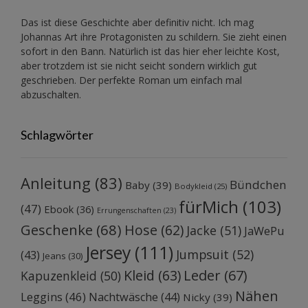
Das ist diese Geschichte aber definitiv nicht. Ich mag
Johannas Art ihre Protagonisten zu schildern. Sie zieht einen
sofort in den Bann. Natürlich ist das hier eher leichte Kost,
aber trotzdem ist sie nicht seicht sondern wirklich gut
geschrieben. Der perfekte Roman um einfach mal
abzuschalten.
Schlagwörter
Anleitung
(83)
Bündchen
Baby
(39)
Bodykleid
(25)
fürMich
(103)
(47)
Ebook
(36)
Errungenschaften
(23)
Geschenke
(68)
Hose
(62)
Jacke
(51)
JaWePu
Jersey
(111)
Jumpsuit
(52)
(43)
Jeans
(30)
Kleid
(63)
Leder
(67)
Kapuzenkleid
(50)
Nähen
Leggins
(46)
Nachtwäsche
(44)
Nicky
(39)