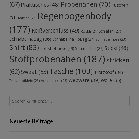
Probenähen
(70)
(67)
Praktisches
(48)
Puschen
Regenbogenbody
(31)
Rafftop
(23)
(177)
Reißverschluss
(49)
Schlafen
(27)
Röckli
(24)
SchnabelinaBag
(36)
SchnabelinaHipBag
(27)
Schnabelinose
(23)
Shirt
(83)
Sticki
(46)
softshelljacke
(29)
Sommerhut
(27)
Stoffprobenähen
(187)
stricken
Tasche
(100)
(62)
Sweat
(53)
Trotzkopf
(34)
Webware
(39)
Wolle
(35)
Volantjacke
(25)
Trotzkopfkleid
(23)
Neueste Beiträge