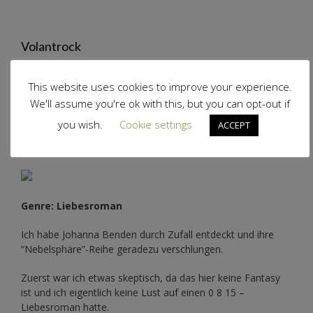
Volantrock
This website uses cookies to improve your experience.
We'll assume you're ok with this, but you can opt-out if
you wish.
Cookie settings
ACCEPT
Auf meinem Ebookreader…
Genre: Liebesroman
Ich habe Johanna Benden durch Zufall entdeckt und ihre
“Nebelsphäre”-Reihe
geradezu verschlungen.
Zuerst war ich etwas skeptisch, da das hier keine Fantasy
ist und ich eigentlich keine Lust auf einen 0 8 15 –
Liebesroman hatte.