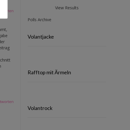
View Results
tworten
Polls Archive
mmt,
gabe
Volantjacke
der
eitrag
chnitt
n
Rafftop mit Ärmeln
tworten
Volantrock