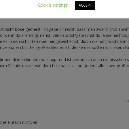
Cookie settings
ACCEPT
An
, ist nicht böse gemeint. ich gebe dir recht, dass man zwar nichts abni
. wenn du allerdings nähst, verbrauchst/gebrachst du ja die nachtzu
 es in den schnitten oben eingezeichet ist. durch die naht wird dann 
t, etwa ein bis drei größen kleiner. ich denke das sollte mit diesem B
dir und deinen kindern so klappt und ist vermutlich auch ein bisschen s
inem Schnittmuster wie dem hut macht es auf jeden falle einen große
An
he einfach nicht. 😀