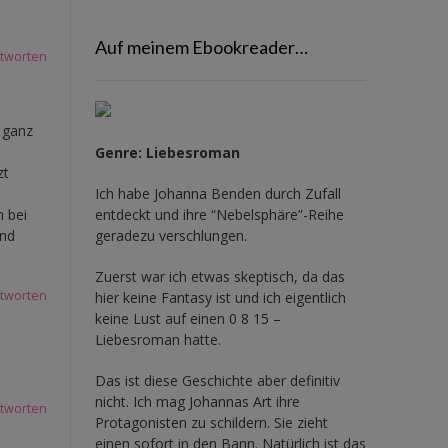
Auf meinem Ebookreader…
tworten
 ganz
Genre: Liebesroman
zt
Ich habe Johanna Benden durch Zufall
entdeckt und ihre
“Nebelsphäre”-Reihe
n bei
geradezu verschlungen.
und
Zuerst war ich etwas skeptisch, da das
tworten
hier keine Fantasy ist und ich eigentlich
keine Lust auf einen 0 8 15 –
Liebesroman hatte.
Das ist diese Geschichte aber definitiv
nicht. Ich mag Johannas Art ihre
tworten
Protagonisten zu schildern. Sie zieht
einen sofort in den Bann. Natürlich ist das