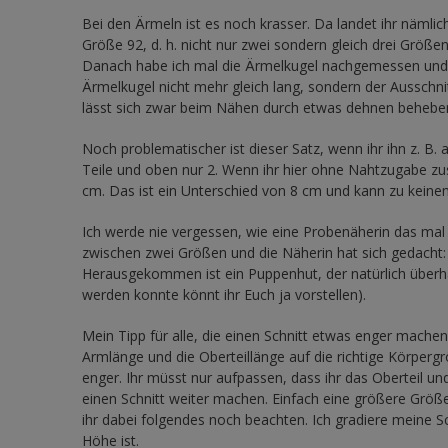
Bei den Ärmeln ist es noch krasser. Da landet ihr nämli
Größe 92, d. h. nicht nur zwei sondern gleich drei Größen
Danach habe ich mal die Ärmelkugel nachgemessen und b
Ärmelkugel nicht mehr gleich lang, sondern der Ausschni
lässt sich zwar beim Nähen durch etwas dehnen beheben, 
Noch problematischer ist dieser Satz, wenn ihr ihn z. B
Teile und oben nur 2. Wenn ihr hier ohne Nahtzugabe zu
cm. Das ist ein Unterschied von 8 cm und kann zu keine
Ich werde nie vergessen, wie eine Probenäherin das m
zwischen zwei Größen und die Näherin hat sich gedacht
Herausgekommen ist ein Puppenhut, der natürlich überh
werden konnte könnt ihr Euch ja vorstellen).
Mein Tipp für alle, die einen Schnitt etwas enger machen
Armlänge und die Oberteillänge auf die richtige Körperg
enger. Ihr müsst nur aufpassen, dass ihr das Oberteil u
einen Schnitt weiter machen. Einfach eine größere Größ
ihr dabei folgendes noch beachten. Ich gradiere meine Sc
Höhe ist.