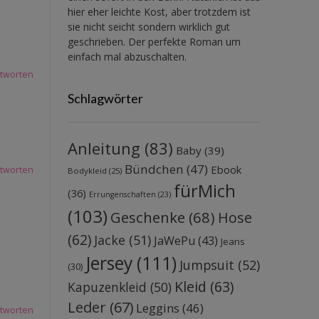
hier eher leichte Kost, aber trotzdem ist
sie nicht seicht sondern wirklich gut
geschrieben. Der perfekte Roman um
einfach mal abzuschalten.
tworten
Schlagwörter
Anleitung
(83)
Baby
(39)
Bündchen
(47)
Ebook
tworten
Bodykleid
(25)
fürMich
(36)
Errungenschaften
(23)
(103)
Geschenke
(68)
Hose
(62)
Jacke
(51)
JaWePu
(43)
Jeans
Jersey
(111)
Jumpsuit
(52)
(30)
Kleid
(63)
Kapuzenkleid
(50)
Leder
(67)
Leggins
(46)
tworten