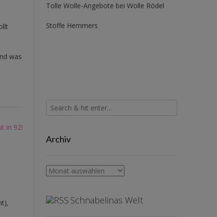
Tolle Wolle-Angebote bei Wolle Rödel
Stoffe Hemmers
llt
und was
t in 92!
Archiv
Archiv
Schnabelinas Welt
t),