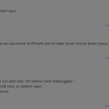
 mehr dazu.
An
 bei uns war heute Stoffmarkt und ich habe soviel schöne Bunte Jeseys
An
rvt von dem Satz "Ich nehme mehr Nahtzugabe".
llt hast, ist wirklich super.
wusst!
An