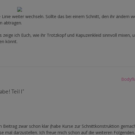
Linie weiter wechseln. Sollte das bei einem Schnitt, den ihr ändern wo
n abtragen.
s zeige ich Euch, wie ihr Trotzkopf und Kapuzenkleid sinnvoll mixen, 
en könnt.
Bodyflu
be! Teil I
”
Beitrag zwar schon klar (habe Kurse zur Schnittkonstruktion gemach
ise mal darzustellen. Ich freue mich schon auf die weiteren Folgenden.