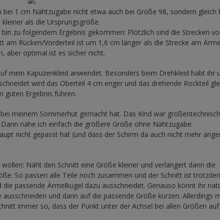
ch bei 1 cm Nahtzugabe nicht etwa auch bei Größe 98, sondern gleich 
 kleiner als die Ursprungsgröße.
in zu folgendem Ergebnis gekommen: Plötzlich sind die Strecken vo
tt am Rücken/Vorderteil ist um 1,6 cm länger als die Strecke am Ärme
aber optimal ist es sicher nicht.
. auf mein Kapuzenkleid anwendet. Besonders beim Drehkleid habt ihr 
schneidet wird das Oberteil 4 cm enger und das drehende Rockteil gle
m guten Ergebnis führen.
al bei meinem Sommerhut gemacht hat. Das Kind war größentechnisc
: Dann nähe ich einfach die größere Größe ohne Nahtzugabe.
aupt nicht gepasst hat (und dass der Schirm da auch nicht mehr ange
 wollen: Näht den Schnitt eine Größe kleiner und verlängert dann die
röße. So passen alle Teile noch zusammen und der Schnitt ist trotzde
nd die passende Ärmelkugel dazu ausschneidet. Genauso könnt ihr natü
e ausschneiden und dann auf die passende Größe kürzen. Allerdings 
hnitt immer so, dass der Punkt unter der Achsel bei allen Größen auf