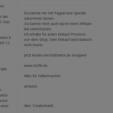
bei
Du kannst mir mit
Paypal
eine Spende
n der
zukommen lassen.
l. Das
Du kannst mich auch durch einen Affiliate
link unterstützen.
Ich erhalte für jeden Einkauf Provision
unten 6
von dem Shop. Dein Einkauf wird dadurch
ich 12
nicht teurer.
Jetzt kreativ bei buttinette.de shoppen!
h
www.stoffe.de
näht
Alles für Selbermacher
amazon
m
rlich
müsst
idee. Creativmarkt
 einer