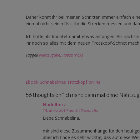
Daher könnt ihr bei meinen Schnitten immer einfach eine 
einmal nicht sein müsst ihr die Strecken messen und dan
Ich hoffe, ihr konntet damit etwas anfangen. Als nächste
ihr noch so alles mit dem neuen Trotzkopf-Schnitt mach
Tagged
Nahtzugabe
,
Tipps&Tricks
Post
Ebook Schnabelinas Trotzkopf online
navigation
56 thoughts on “
Ich nähe dann mal ohne Nahtzuga
Nadelherz
14. März 2014 um 3:50 p.m. Uhr
Liebe Schnabelina,
mir sind diese Zusammenhänge für den heutigen 
aber ich finde es sehr wichtig, das auf diese We