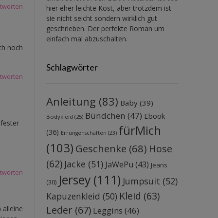
tworten
hier eher leichte Kost, aber trotzdem ist
sie nicht seicht sondern wirklich gut
geschrieben. Der perfekte Roman um
einfach mal abzuschalten.
uch noch
Schlagwörter
tworten
Anleitung
(83)
Baby
(39)
Bündchen
(47)
Ebook
Bodykleid
(25)
fester
fürMich
(36)
Errungenschaften
(23)
(103)
Geschenke
(68)
Hose
(62)
Jacke
(51)
JaWePu
(43)
Jeans
tworten
Jersey
(111)
Jumpsuit
(52)
(30)
Kleid
(63)
Kapuzenkleid
(50)
Leder
(67)
alleine
Leggins
(46)