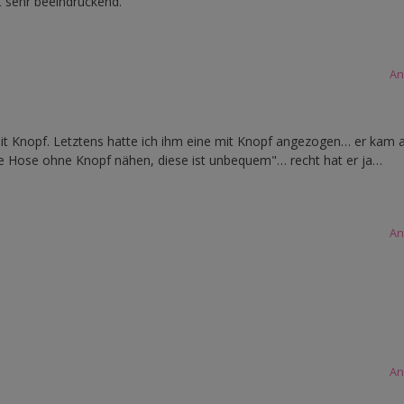
cht sehr beeindruckend.
An
mit Knopf. Letztens hatte ich ihm eine mit Knopf angezogen… er kam 
 Hose ohne Knopf nähen, diese ist unbequem"… recht hat er ja…
An
An