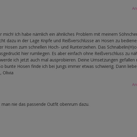
An
 für mich! Ich habe nämlich ein ähnliches Problem mit meinem Söhnche
 nicht dazu in der Lage Knpfe und Reißverschlüsse an Hosen zu bediene
ht er Hosen zum schnellen Hoch- und Runterziehen. Das Schnabelin(H)o
ausgedruckt hier rumliegen. Es aber einfach ohne Reißverschluss zu nä
 werde ich jetzt auch mal ausprobieren. Deine Umsetzungen gefallen 
 So bunte Hosen finde ich bei Jungs immer etwas schwierig. Dann liebe
 Olivia
An
at man nie das passende Outfit obenrum dazu.