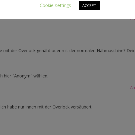
Cookie settings
ACCEPT
An
Hose mit der Overlock genäht oder mit der normalen Nähmaschine? Dei
ch hier "Anonym" wählen.
An
Ich habe nur innen mit der Overlock versäubert.