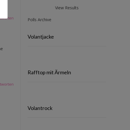
View Results
tworten
Polls Archive
Volantjacke
ne
Rafftop mit Ärmeln
tworten
Volantrock