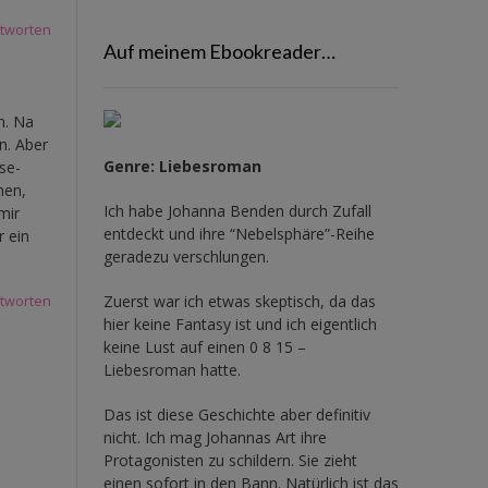
tworten
Auf meinem Ebookreader…
n. Na
n. Aber
Genre: Liebesroman
se-
hen,
Ich habe Johanna Benden durch Zufall
mir
entdeckt und ihre
“Nebelsphäre”-Reihe
r ein
geradezu verschlungen.
Zuerst war ich etwas skeptisch, da das
tworten
hier keine Fantasy ist und ich eigentlich
keine Lust auf einen 0 8 15 –
Liebesroman hatte.
Das ist diese Geschichte aber definitiv
nicht. Ich mag Johannas Art ihre
Protagonisten zu schildern. Sie zieht
einen sofort in den Bann. Natürlich ist das