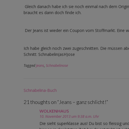
Gleich danach habe ich sie noch einmal nach dem Origina
braucht es dann doch finde ich.
Der Jeans ist wieder ein Coupon vom Stoffmarkt. Eine wirk
Ich habe gleich noch zwei zugeschnitten. Die müssen ab
Schnitt: Schnabelin(asH)ose
Tagged
Jeans
,
Schnabelinose
Post
Schnabelina-Buch
navigation
21 thoughts on “
Jeans – ganz schlicht!
”
WOLKENHAUS
10. November 2013 um 9:38 a.m. Uhr
Die sieht superklasse aus! Du bist so fleissig u