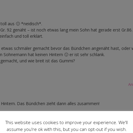
oll aus 🙂 *neidisch*.
 Gr. 92 genäht – ist noch etwas lang mein Sohn hat gerade erst Gr.86.
einfach und toll erklärt.
h etwas schmäler gemacht bevor das Bündchen angenäht hast, oder w
 Sohnemann hat keinen Hintern 🙂 er ist sehr schlank.
gemacht, und wie breit ist das Gummi?
An
en Hintern. Das Bündchen zieht dann alles zusammen!
Du Dich am Röckli-Ebook orientieren!
This website uses cookies to improve your experience. We'll
assume you're ok with this, but you can opt-out if you wish.