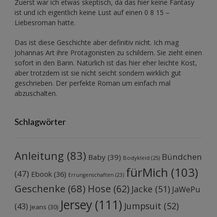
Zuerst war ich etwas skeptisch, da das hier keine Fantasy
ist und ich eigentlich keine Lust auf einen 0 8 15 –
Liebesroman hatte.
Das ist diese Geschichte aber definitiv nicht. Ich mag
Johannas Art ihre Protagonisten zu schildern. Sie zieht einen
sofort in den Bann. Natürlich ist das hier eher leichte Kost,
aber trotzdem ist sie nicht seicht sondern wirklich gut
geschrieben. Der perfekte Roman um einfach mal
abzuschalten.
Schlagwörter
Anleitung
(83)
Bündchen
Baby
(39)
Bodykleid
(25)
fürMich
(103)
(47)
Ebook
(36)
Errungenschaften
(23)
Geschenke
(68)
Hose
(62)
Jacke
(51)
JaWePu
Jersey
(111)
Jumpsuit
(52)
(43)
Jeans
(30)