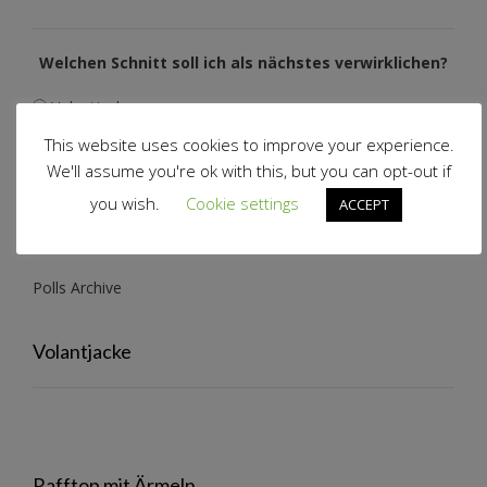
Welchen Schnitt soll ich als nächstes verwirklichen?
Volantjacke
Rafftop mit Ärmeln
This website uses cookies to improve your experience.
Volantrock
We'll assume you're ok with this, but you can opt-out if
you wish.
Cookie settings
ACCEPT
View Results
Polls Archive
Volantjacke
Rafftop mit Ärmeln