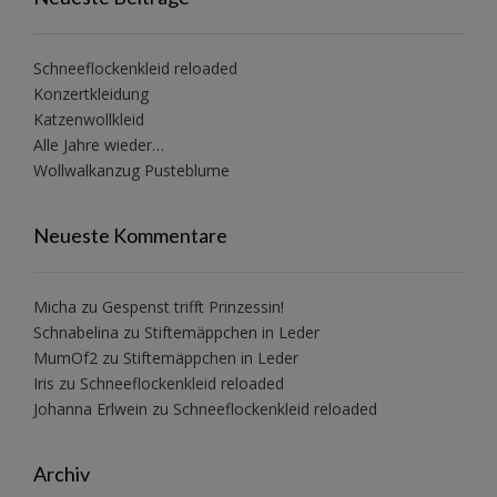
Schneeflockenkleid reloaded
Konzertkleidung
Katzenwollkleid
Alle Jahre wieder…
Wollwalkanzug Pusteblume
Neueste Kommentare
Micha
zu
Gespenst trifft Prinzessin!
Schnabelina
zu
Stiftemäppchen in Leder
MumOf2
zu
Stiftemäppchen in Leder
Iris
zu
Schneeflockenkleid reloaded
Johanna Erlwein
zu
Schneeflockenkleid reloaded
Archiv