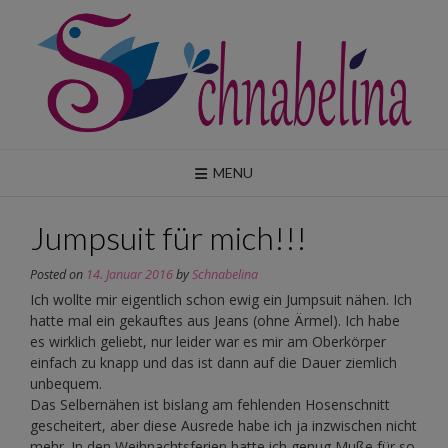
Skip
to
content
MENU
Jumpsuit für mich!!!
Posted on
14. Januar 2016
by
Schnabelina
Ich wollte mir eigentlich schon ewig ein Jumpsuit nähen. Ich
hatte mal ein gekauftes aus Jeans (ohne Ärmel). Ich habe
es wirklich geliebt, nur leider war es mir am Oberkörper
einfach zu knapp und das ist dann auf die Dauer ziemlich
unbequem.
Das Selbernähen ist bislang am fehlenden Hosenschnitt
gescheitert, aber diese Ausrede habe ich ja inzwischen nicht
mehr. In den Weihnachtsferien hatte ich genug Muße für so