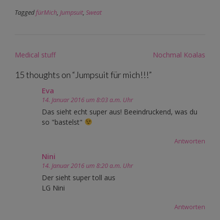
Tagged
fürMich
,
Jumpsuit
,
Sweat
Post
Medical stuff
Nochmal Koalas
navigation
15 thoughts on “
Jumpsuit für mich!!!
”
Eva
14. Januar 2016 um 8:03 a.m. Uhr
Das sieht echt super aus! Beeindruckend, was du
so "bastelst"
Antworten
Nini
14. Januar 2016 um 8:20 a.m. Uhr
Der sieht super toll aus
LG Nini
Antworten