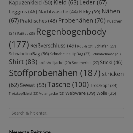
Kleid
(63)
Leder
(67)
Kapuzenkleid
(50)
Nähen
Leggins
(46)
Nachtwäsche
(44)
Nicky
(39)
Probenähen
(70)
(67)
Praktisches
(48)
Puschen
Regenbogenbody
(31)
Rafftop
(23)
(177)
Reißverschluss
(49)
Schlafen
(27)
Röckli
(24)
SchnabelinaBag
(36)
SchnabelinaHipBag
(27)
Schnabelinose
(23)
Shirt
(83)
Sticki
(46)
softshelljacke
(29)
Sommerhut
(27)
Stoffprobenähen
(187)
stricken
Tasche
(100)
(62)
Sweat
(53)
Trotzkopf
(34)
Webware
(39)
Wolle
(35)
Volantjacke
(25)
Trotzkopfkleid
(23)
Neueste Beiträge