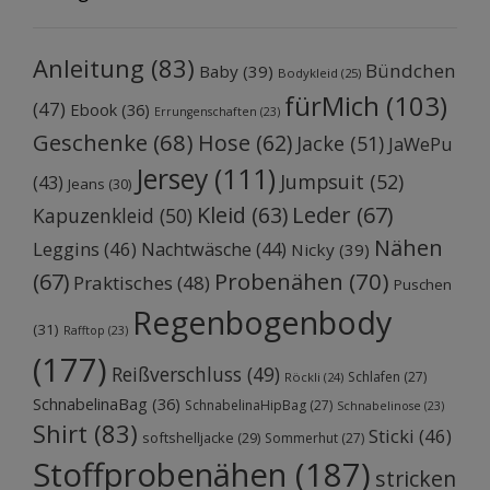
Anleitung
(83)
Bündchen
Baby
(39)
Bodykleid
(25)
fürMich
(103)
(47)
Ebook
(36)
Errungenschaften
(23)
Geschenke
(68)
Hose
(62)
Jacke
(51)
JaWePu
Jersey
(111)
Jumpsuit
(52)
(43)
Jeans
(30)
Kleid
(63)
Leder
(67)
Kapuzenkleid
(50)
Nähen
Leggins
(46)
Nachtwäsche
(44)
Nicky
(39)
Probenähen
(70)
(67)
Praktisches
(48)
Puschen
Regenbogenbody
(31)
Rafftop
(23)
(177)
Reißverschluss
(49)
Schlafen
(27)
Röckli
(24)
SchnabelinaBag
(36)
SchnabelinaHipBag
(27)
Schnabelinose
(23)
Shirt
(83)
Sticki
(46)
softshelljacke
(29)
Sommerhut
(27)
Stoffprobenähen
(187)
stricken