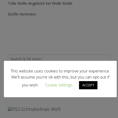
Tolle Wolle-Angebote bei Wolle Rödel
Stoffe Hemmers
This website uses cookies to improve your experience.
Archiv
We'll assume you're ok with this, but you can opt-out if
you wish.
Cookie settings
ACCEPT
Archiv
Schnabelinas Welt