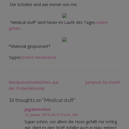
Die Schnitte sind wie immer von mir.
“Medical stuff” wird heute im Laufe des Tages
online
gehen
.
*Material gesponsert*
Tagged
fürMich
,
Nachtwäsche
Post
Rundpassemäntelchen aus
Jumpsuit für mich!!!
navigation
der Probenährunde
16 thoughts on “
Medical stuff
”
Jaganmohini
12. Januar 2016 um 9:13 a.m. Uhr
Super schön, vor allem die Hose gefällt mir richtig
gut. Wird es den Stoff zufällig auch in blau geben?