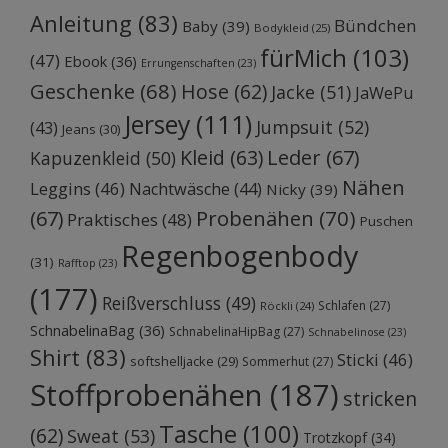
Anleitung
(83)
Bündchen
Baby
(39)
Bodykleid
(25)
fürMich
(103)
(47)
Ebook
(36)
Errungenschaften
(23)
Geschenke
(68)
Hose
(62)
Jacke
(51)
JaWePu
Jersey
(111)
Jumpsuit
(52)
(43)
Jeans
(30)
Kleid
(63)
Leder
(67)
Kapuzenkleid
(50)
Nähen
Leggins
(46)
Nachtwäsche
(44)
Nicky
(39)
Probenähen
(70)
(67)
Praktisches
(48)
Puschen
Regenbogenbody
(31)
Rafftop
(23)
(177)
Reißverschluss
(49)
Schlafen
(27)
Röckli
(24)
SchnabelinaBag
(36)
SchnabelinaHipBag
(27)
Schnabelinose
(23)
Shirt
(83)
Sticki
(46)
softshelljacke
(29)
Sommerhut
(27)
Stoffprobenähen
(187)
stricken
Tasche
(100)
(62)
Sweat
(53)
Trotzkopf
(34)