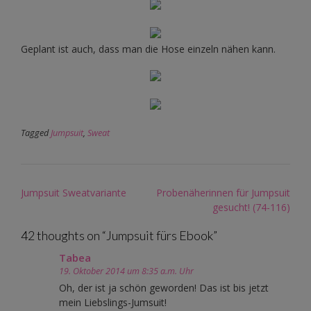
Geplant ist auch, dass man die Hose einzeln nähen kann.
Tagged
Jumpsuit
,
Sweat
Post
Jumpsuit Sweatvariante
Probenäherinnen für Jumpsuit
navigation
gesucht! (74-116)
42 thoughts on “
Jumpsuit fürs Ebook
”
Tabea
19. Oktober 2014 um 8:35 a.m. Uhr
Oh, der ist ja schön geworden! Das ist bis jetzt
mein Liebslings-Jumsuit!