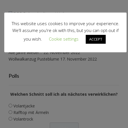
Schnabelinas Welt
This website uses cookies to improve your experience.
We'll assume you're ok with this, but you can opt-out if
Schneeflockenkleid reloaded
27. März 2025
you wish.
Cookie settings
ACCEPT
Konzertkleidung
2. Mai 2023
Katzenwollkleid
7. Januar 2023
Alle Jahre wieder…
22. November 2022
Wollwalkanzug Pusteblume
17. November 2022
Polls
Welchen Schnitt soll ich als nächstes verwirklichen?
Volantjacke
Rafftop mit Ärmeln
Volantrock