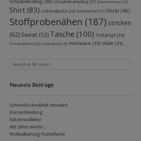
SchnabelinaBag
(36)
SchnabelinaHipBag
(27)
Schnabelinose
(23)
Shirt
(83)
Sticki
(46)
softshelljacke
(29)
Sommerhut
(27)
Stoffprobenähen
(187)
stricken
Tasche
(100)
(62)
Sweat
(53)
Trotzkopf
(34)
Webware
(39)
Wolle
(35)
Volantjacke
(25)
Trotzkopfkleid
(23)
Neueste Beiträge
Schneeflockenkleid reloaded
Konzertkleidung
Katzenwollkleid
Alle Jahre wieder…
Wollwalkanzug Pusteblume