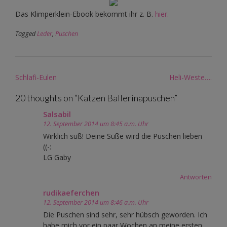
Das Klimperklein-Ebook bekommt ihr z. B.
hier.
Tagged
Leder
,
Puschen
Post
Schlafi-Eulen
Heli-Weste….
navigation
20 thoughts on “
Katzen Ballerinapuschen
”
Salsabil
12. September 2014 um 8:45 a.m. Uhr
Wirklich süß! Deine Süße wird die Puschen lieben
((-:
LG Gaby
Antworten
rudikaeferchen
12. September 2014 um 8:46 a.m. Uhr
Die Puschen sind sehr, sehr hübsch geworden. Ich
habe mich vor ein paar Wochen an meine ersten