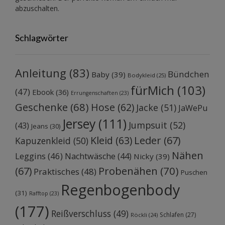
abzuschalten.
Schlagwörter
Anleitung
(83)
Bündchen
Baby
(39)
Bodykleid
(25)
fürMich
(103)
(47)
Ebook
(36)
Errungenschaften
(23)
Geschenke
(68)
Hose
(62)
Jacke
(51)
JaWePu
Jersey
(111)
Jumpsuit
(52)
(43)
Jeans
(30)
Kleid
(63)
Leder
(67)
Kapuzenkleid
(50)
Nähen
Leggins
(46)
Nachtwäsche
(44)
Nicky
(39)
Probenähen
(70)
(67)
Praktisches
(48)
Puschen
Regenbogenbody
(31)
Rafftop
(23)
(177)
Reißverschluss
(49)
Schlafen
(27)
Röckli
(24)