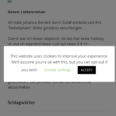
Genre: Liebesroman
Ich habe Johanna Benden durch Zufall entdeckt und ihre
“Nebelsphäre”-Reihe
geradezu verschlungen.
Zuerst war ich etwas skeptisch, da das hier keine Fantasy
ist und ich eigentlich keine Lust auf einen 0 8 15 –
Liebesroman hatte.
This website uses cookies to improve your experience.
Das ist diese Geschichte aber definitiv nicht. Ich mag
We'll assume you're ok with this, but you can opt-out if
Johannas Art ihre Protagonisten zu schildern. Sie zieht einen
you wish.
Cookie settings
ACCEPT
sofort in den Bann. Natürlich ist das hier eher leichte Kost,
aber trotzdem ist sie nicht seicht sondern wirklich gut
geschrieben. Der perfekte Roman um einfach mal
abzuschalten.
Schlagwörter