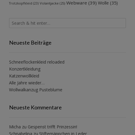
Webware
(39)
Wolle
(35)
Volantjacke
(25)
Trotzkopfkleid
(23)
Neueste Beiträge
Schneeflockenkleid reloaded
Konzertkleidung
Katzenwollkleid
Alle Jahre wieder…
Wollwalkanzug Pusteblume
Neueste Kommentare
Micha
zu
Gespenst trifft Prinzessin!
Schnabelina
zu
Stiftemäppchen in Leder