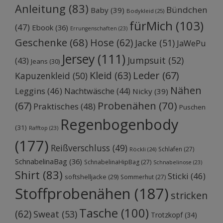
Anleitung
(83)
Bündchen
Baby
(39)
Bodykleid
(25)
fürMich
(103)
(47)
Ebook
(36)
Errungenschaften
(23)
Geschenke
(68)
Hose
(62)
Jacke
(51)
JaWePu
Jersey
(111)
Jumpsuit
(52)
(43)
Jeans
(30)
Kleid
(63)
Leder
(67)
Kapuzenkleid
(50)
Nähen
Leggins
(46)
Nachtwäsche
(44)
Nicky
(39)
Probenähen
(70)
(67)
Praktisches
(48)
Puschen
Regenbogenbody
(31)
Rafftop
(23)
(177)
Reißverschluss
(49)
Schlafen
(27)
Röckli
(24)
SchnabelinaBag
(36)
SchnabelinaHipBag
(27)
Schnabelinose
(23)
Shirt
(83)
Sticki
(46)
softshelljacke
(29)
Sommerhut
(27)
Stoffprobenähen
(187)
stricken
Tasche
(100)
(62)
Sweat
(53)
Trotzkopf
(34)