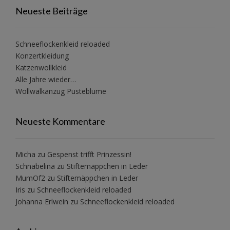
Neueste Beiträge
Schneeflockenkleid reloaded
Konzertkleidung
Katzenwollkleid
Alle Jahre wieder…
Wollwalkanzug Pusteblume
Neueste Kommentare
Micha
zu
Gespenst trifft Prinzessin!
Schnabelina
zu
Stiftemäppchen in Leder
MumOf2
zu
Stiftemäppchen in Leder
Iris
zu
Schneeflockenkleid reloaded
Johanna Erlwein
zu
Schneeflockenkleid reloaded