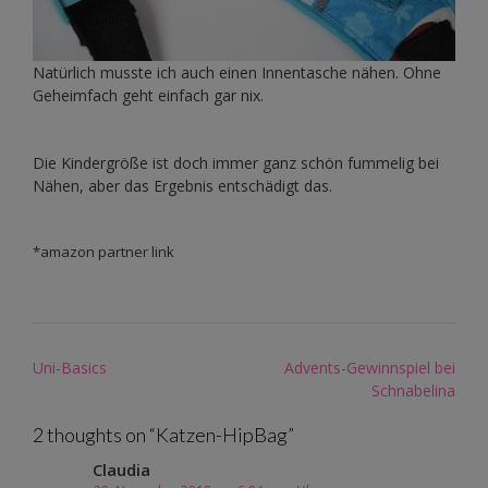
Natürlich musste ich auch einen Innentasche nähen. Ohne
Geheimfach geht einfach gar nix.
Die Kindergröße ist doch immer ganz schön fummelig bei
Nähen, aber das Ergebnis entschädigt das.
*amazon partner link
Post
Uni-Basics
Advents-Gewinnspiel bei
navigation
Schnabelina
2 thoughts on “
Katzen-HipBag
”
Claudia