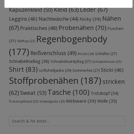
Jumpsuit
(52)
(43)
Jeans
(30)
Kleid
(63)
Leder
(67)
Kapuzenkleid
(50)
Nähen
Leggins
(46)
Nachtwäsche
(44)
Nicky
(39)
Probenähen
(70)
(67)
Praktisches
(48)
Puschen
Regenbogenbody
(31)
Rafftop
(23)
(177)
Reißverschluss
(49)
Schlafen
(27)
Röckli
(24)
SchnabelinaBag
(36)
SchnabelinaHipBag
(27)
Schnabelinose
(23)
Shirt
(83)
Sticki
(46)
softshelljacke
(29)
Sommerhut
(27)
Stoffprobenähen
(187)
stricken
Tasche
(100)
(62)
Sweat
(53)
Trotzkopf
(34)
Webware
(39)
Wolle
(35)
Volantjacke
(25)
Trotzkopfkleid
(23)