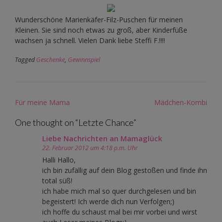
Wunderschöne Marienkäfer-Filz-Puschen für meinen
Kleinen. Sie sind noch etwas zu groß, aber Kinderfüße
wachsen ja schnell. Vielen Dank liebe Steffi F.!!!!
Tagged
Geschenke
,
Gewinnspiel
Post
Für meine Mama
Mädchen-Kombi
navigation
One thought on “
Letzte Chance
”
Liebe Nachrichten an Mamaglück
22. Februar 2012 um 4:18 p.m. Uhr
Halli Hallo,
ich bin zufällig auf dein Blog gestoßen und finde ihn
total süß!
ich habe mich mal so quer durchgelesen und bin
begeistert! Ich werde dich nun Verfolgen;)
ich hoffe du schaust mal bei mir vorbei und wirst