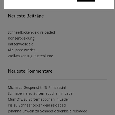
Neueste Beiträge
Schneeflockenkleid reloaded
Konzertkleidung
Katzenwollkleid
Alle Jahre wieder…
Wollwalkanzug Pusteblume
Neueste Kommentare
Micha
zu
Gespenst trifft Prinzessin!
Schnabelina
zu
Stiftemäppchen in Leder
MumOf2
zu
Stiftemäppchen in Leder
Iris
zu
Schneeflockenkleid reloaded
Johanna Erlwein
zu
Schneeflockenkleid reloaded