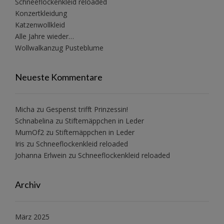
Schneeflockenkleid reloaded
Konzertkleidung
Katzenwollkleid
Alle Jahre wieder…
Wollwalkanzug Pusteblume
Neueste Kommentare
Micha
zu
Gespenst trifft Prinzessin!
Schnabelina
zu
Stiftemäppchen in Leder
MumOf2
zu
Stiftemäppchen in Leder
Iris
zu
Schneeflockenkleid reloaded
Johanna Erlwein
zu
Schneeflockenkleid reloaded
Archiv
März 2025