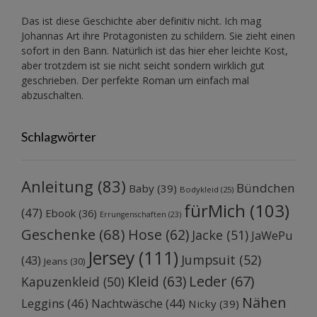
Das ist diese Geschichte aber definitiv nicht. Ich mag
Johannas Art ihre Protagonisten zu schildern. Sie zieht einen
sofort in den Bann. Natürlich ist das hier eher leichte Kost,
aber trotzdem ist sie nicht seicht sondern wirklich gut
geschrieben. Der perfekte Roman um einfach mal
abzuschalten.
Schlagwörter
Anleitung
(83)
Bündchen
Baby
(39)
Bodykleid
(25)
fürMich
(103)
(47)
Ebook
(36)
Errungenschaften
(23)
Geschenke
(68)
Hose
(62)
Jacke
(51)
JaWePu
Jersey
(111)
Jumpsuit
(52)
(43)
Jeans
(30)
Kleid
(63)
Leder
(67)
Kapuzenkleid
(50)
Nähen
Leggins
(46)
Nachtwäsche
(44)
Nicky
(39)