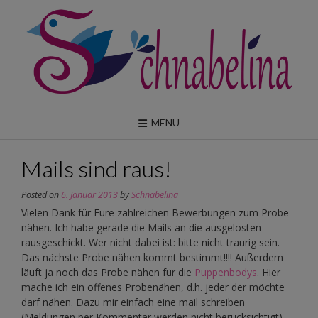
Skip
to
content
MENU
Mails sind raus!
Posted on
6. Januar 2013
by
Schnabelina
Vielen Dank für Eure zahlreichen Bewerbungen zum Probe
nähen. Ich habe gerade die Mails an die ausgelosten
rausgeschickt. Wer nicht dabei ist: bitte nicht traurig sein.
Das nächste Probe nähen kommt bestimmt!!!! Außerdem
läuft ja noch das Probe nähen für die
Puppenbodys
. Hier
mache ich ein offenes Probenähen, d.h. jeder der möchte
darf nähen. Dazu mir einfach eine mail schreiben
(Meldungen per Kommentar werden nicht berücksichtigt).