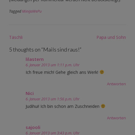
Tagged
MiniJaWePu
Post
Täschli
Papa und Sohn
navigation
5 thoughts on “
Mails sind raus!
”
lilastern
6. Januar 2013 um 1:11 p.m. Uhr
Ich freue mich! Gehe gleich ans Werk!
Antworten
Nici
6. Januar 2013 um 1:56 p.m. Uhr
Judihui! Ich bin schon am Zuschneiden
Antworten
sajooli
6. Januar 2013 um 3:43 p.m. Uhr