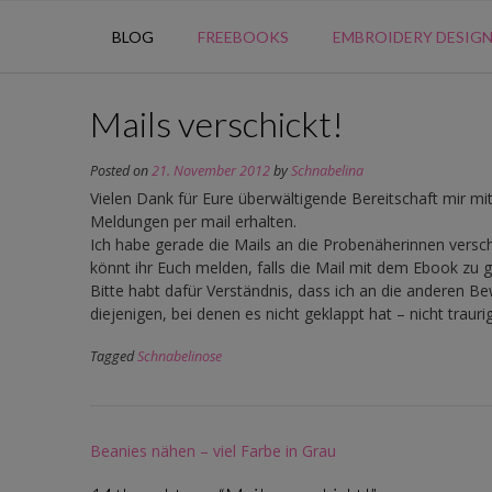
BLOG
FREEBOOKS
EMBROIDERY DESIG
Mails verschickt!
Posted on
21. November 2012
by
Schnabelina
Vielen Dank für Eure überwältigende Bereitschaft mir mi
Meldungen per mail erhalten.
Ich habe gerade die Mails an die Probenäherinnen versch
könnt ihr Euch melden, falls die Mail mit dem Ebook zu g
Bitte habt dafür Verständnis, dass ich an die anderen B
diejenigen, bei denen es nicht geklappt hat – nicht trau
Tagged
Schnabelinose
Post
Beanies nähen – viel Farbe in Grau
navigation