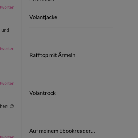
tworten
Volantjacke
n und
tworten
Rafftop mit Ärmeln
tworten
Volantrock
hen! 😉
Auf meinem Ebookreader…
tworten