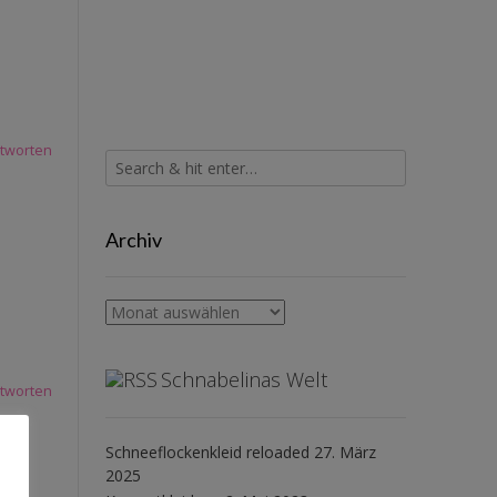
tworten
Archiv
Archiv
Schnabelinas Welt
tworten
Schneeflockenkleid reloaded
27. März
2025