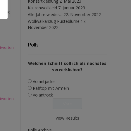
Konzertkleidung
2. Mai 2023
Katzenwollkleid
7. Januar 2023
en…und
Alle Jahre wieder…
22. November 2022
Wollwalkanzug Pusteblume
17.
November 2022
Polls
tworten
Welchen Schnitt soll ich als nächstes
verwirklichen?
Volantjacke
Rafftop mit Ärmeln
Volantrock
tworten
View Results
Polls Archive