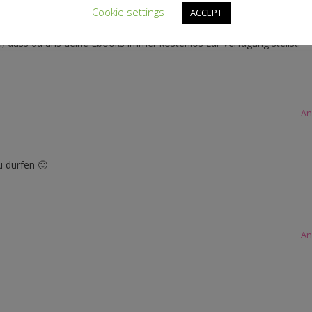
Cookie settings
ACCEPT
rosse Resonanz geniesst ;o)
ach spitze…da möchte man dich doch wirklich gerne dabei unterstütz
n, dass du uns deine Ebooks immer kostenlos zur Verfügung stellst.
An
u dürfen 🙂
An