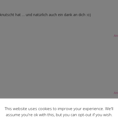
utscht hat … und natürlich auch ein dank an dich :o)
An
An
This website uses cookies to improve your experience. We'll
 :o)
assume you're ok with this, but you can opt-out if you wish.