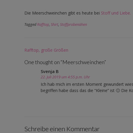
Die Meerschweinchen gibt es heute bei
Stoff und Liebe.
Tagged
Rafftop
,
Shirt
,
Stoffprobenähen
Post
Rafftop, große Größen
navigation
One thought on “
Meerschweinchen
”
Svenja B
22. Juli 2019 um 4:55 p.m. Uhr
Ich hab mich im ersten Moment gewundert wieso 
begriffen habe dass das die “Kleine” ist 🙂 Die 
Schreibe einen Kommentar