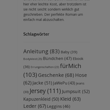
hier eher leichte Kost, aber trotzdem ist
sie nicht seicht sondern wirklich gut
geschrieben. Der perfekte Roman um
einfach mal abzuschalten.
Schlagwörter
Anleitung
(83)
Baby
(39)
Bündchen
(47)
Ebook
Bodykleid
(25)
fürMich
(36)
Errungenschaften
(23)
(103)
Geschenke
(68)
Hose
(62)
Jacke
(51)
JaWePu
(43)
Jeans
Jersey
(111)
Jumpsuit
(52)
(30)
Kleid
(63)
Kapuzenkleid
(50)
Leder
(67)
Leggins
(46)