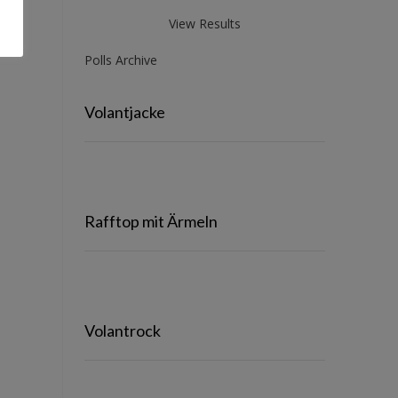
View Results
Polls Archive
Volantjacke
Rafftop mit Ärmeln
Volantrock