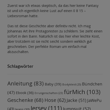
Zuerst war ich etwas skeptisch, da das hier keine Fantasy
ist und ich eigentlich keine Lust auf einen 0 8 15 –
Liebesroman hatte.
Das ist diese Geschichte aber definitiv nicht. Ich mag
Johannas Art ihre Protagonisten zu schildern. Sie zieht einen
sofort in den Bann. Natürlich ist das hier eher leichte Kost,
aber trotzdem ist sie nicht seicht sondern wirklich gut
geschrieben. Der perfekte Roman um einfach mal
abzuschalten.
Schlagwörter
Anleitung
(83)
Bündchen
Baby
(39)
Bodykleid
(25)
fürMich
(103)
(47)
Ebook
(36)
Errungenschaften
(23)
Geschenke
(68)
Hose
(62)
Jacke
(51)
JaWePu
Jersey
(111)
Jumpsuit
(52)
(43)
Jeans
(30)