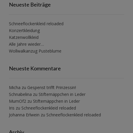
Neueste Beiträge
Schneeflockenkleid reloaded
Konzertkleidung
Katzenwollkleid
Alle Jahre wieder…
Wollwalkanzug Pusteblume
Neueste Kommentare
Micha
zu
Gespenst trifft Prinzessin!
Schnabelina
zu
Stiftemäppchen in Leder
MumOf2
zu
Stiftemäppchen in Leder
Iris
zu
Schneeflockenkleid reloaded
Johanna Erlwein
zu
Schneeflockenkleid reloaded
Archiv