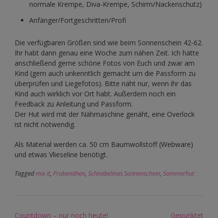
normale Krempe, Diva-Krempe, Schirm/Nackenschutz)
Anfänger/Fortgeschritten/Profi
Die verfügbaren Größen sind wie beim Sonnenschein 42-62.
Ihr habt dann genau eine Woche zum nähen Zeit. Ich hätte
anschließend gerne schöne Fotos von Euch und zwar am
Kind (gern auch unkenntlich gemacht um die Passform zu
überprüfen und Liegefotos). Bitte näht nur, wenn ihr das
Kind auch wirklich vor Ort habt. Außerdem noch ein
Feedback zu Anleitung und Passform.
Der Hut wird mit der Nähmaschine genäht, eine Overlock
ist nicht notwendig.
Als Material werden ca. 50 cm Baumwollstoff (Webware)
und etwas Vlieseline benötigt.
Tagged
mix it
,
Probenähen
,
Schnabelinas Sonnenschein
,
Sommerhut
Post
Countdown – nur noch heute!
Gepunktet