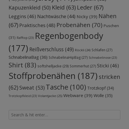
Kleid
(63)
Leder
(67)
Kapuzenkleid
(50)
Nähen
Leggins
(46)
Nachtwäsche
(44)
Nicky
(39)
Probenähen
(70)
(67)
Praktisches
(48)
Puschen
Regenbogenbody
(31)
Rafftop
(23)
(177)
Reißverschluss
(49)
Schlafen
(27)
Röckli
(24)
SchnabelinaBag
(36)
SchnabelinaHipBag
(27)
Schnabelinose
(23)
Shirt
(83)
Sticki
(46)
softshelljacke
(29)
Sommerhut
(27)
Stoffprobenähen
(187)
stricken
Tasche
(100)
(62)
Sweat
(53)
Trotzkopf
(34)
Webware
(39)
Wolle
(35)
Volantjacke
(25)
Trotzkopfkleid
(23)