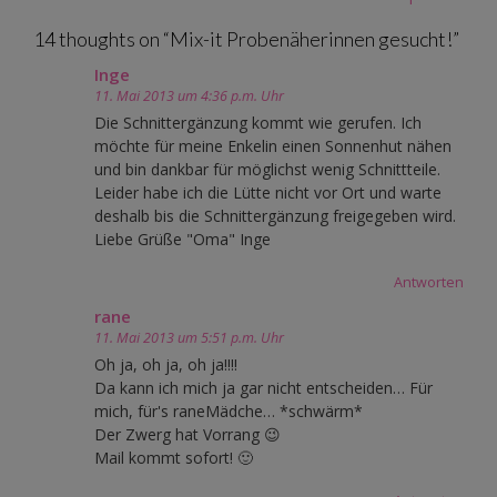
navigation
14 thoughts on “
Mix-it Probenäherinnen gesucht!
”
Inge
11. Mai 2013 um 4:36 p.m. Uhr
Die Schnittergänzung kommt wie gerufen. Ich
möchte für meine Enkelin einen Sonnenhut nähen
und bin dankbar für möglichst wenig Schnittteile.
Leider habe ich die Lütte nicht vor Ort und warte
deshalb bis die Schnittergänzung freigegeben wird.
Liebe Grüße "Oma" Inge
Antworten
rane
11. Mai 2013 um 5:51 p.m. Uhr
Oh ja, oh ja, oh ja!!!!
Da kann ich mich ja gar nicht entscheiden… Für
mich, für's raneMädche… *schwärm*
Der Zwerg hat Vorrang 😉
Mail kommt sofort! 🙂