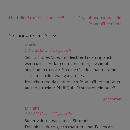
Post
Nicht die Giraffen schneiden!!!!
Regenbogenbody – die
navigation
Probenäherinnen!
23 thoughts on “
News
”
Marie
6. Mai 2012 um 4:37 p.m. Uhr
Sehr schönes Video mit leichter Erklärung auch
wenn ich als Anfängerin den anfang zweimal
anschauen musste. So eine Overlocknähmaschine
ist ja anscheind was ganz tolles.
Ich bekomme das sofern ich Probenähen darf aber
auch mit meiner Pfaff Quilt Expression hin oder?
Antworten
Miriam
6. Mai 2012 um 4:50 p.m. Uhr
Super Video – ganz nette Stimme!
Da hab ich doch gleich mal in meiner Facebook-