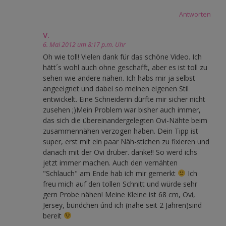
Antworten
V.
6. Mai 2012 um 8:17 p.m. Uhr
Oh wie toll! Vielen dank für das schöne Video. Ich
hätt´s wohl auch ohne geschafft, aber es ist toll zu
sehen wie andere nähen. Ich habs mir ja selbst
angeeignet und dabei so meinen eigenen Stil
entwickelt. Eine Schneiderin dürfte mir sicher nicht
zusehen ;)Mein Problem war bisher auch immer,
das sich die übereinandergelegten Ovi-Nähte beim
zusammennähen verzogen haben. Dein Tipp ist
super, erst mit ein paar Näh-stichen zu fixieren und
danach mit der Ovi drüber. danke!! So werd ichs
jetzt immer machen. Auch den vernähten
"Schlauch" am Ende hab ich mir gemerkt
Ich
freu mich auf den tollen Schnitt und würde sehr
gern Probe nähen! Meine Kleine ist 68 cm, Ovi,
Jersey, bündchen únd ich (nähe seit 2 Jahren)sind
bereit