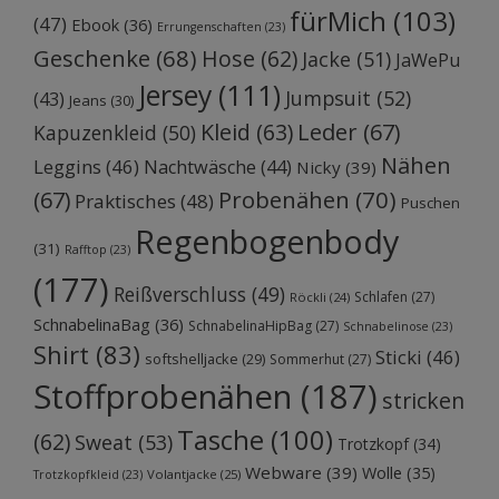
fürMich
(103)
(47)
Ebook
(36)
Errungenschaften
(23)
Geschenke
(68)
Hose
(62)
Jacke
(51)
JaWePu
Jersey
(111)
Jumpsuit
(52)
(43)
Jeans
(30)
Kleid
(63)
Leder
(67)
Kapuzenkleid
(50)
Nähen
Leggins
(46)
Nachtwäsche
(44)
Nicky
(39)
Probenähen
(70)
(67)
Praktisches
(48)
Puschen
Regenbogenbody
(31)
Rafftop
(23)
(177)
Reißverschluss
(49)
Schlafen
(27)
Röckli
(24)
SchnabelinaBag
(36)
SchnabelinaHipBag
(27)
Schnabelinose
(23)
Shirt
(83)
Sticki
(46)
softshelljacke
(29)
Sommerhut
(27)
Stoffprobenähen
(187)
stricken
Tasche
(100)
(62)
Sweat
(53)
Trotzkopf
(34)
Webware
(39)
Wolle
(35)
Volantjacke
(25)
Trotzkopfkleid
(23)