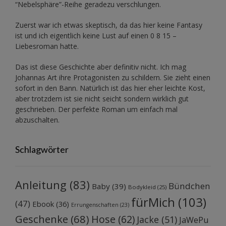
“Nebelsphäre”-Reihe
geradezu verschlungen.
Zuerst war ich etwas skeptisch, da das hier keine Fantasy
ist und ich eigentlich keine Lust auf einen 0 8 15 –
Liebesroman hatte.
Das ist diese Geschichte aber definitiv nicht. Ich mag
Johannas Art ihre Protagonisten zu schildern. Sie zieht einen
sofort in den Bann. Natürlich ist das hier eher leichte Kost,
aber trotzdem ist sie nicht seicht sondern wirklich gut
geschrieben. Der perfekte Roman um einfach mal
abzuschalten.
Schlagwörter
Anleitung
(83)
Bündchen
Baby
(39)
Bodykleid
(25)
fürMich
(103)
(47)
Ebook
(36)
Errungenschaften
(23)
Geschenke
(68)
Hose
(62)
Jacke
(51)
JaWePu