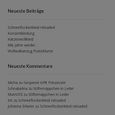
Neueste Beiträge
Schneeflockenkleid reloaded
Konzertkleidung
Katzenwollkleid
Alle Jahre wieder…
Wollwalkanzug Pusteblume
Neueste Kommentare
Micha
zu
Gespenst trifft Prinzessin!
Schnabelina
zu
Stiftemäppchen in Leder
MumOf2
zu
Stiftemäppchen in Leder
Iris
zu
Schneeflockenkleid reloaded
Johanna Erlwein
zu
Schneeflockenkleid reloaded