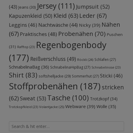
Jersey
(111)
Jumpsuit
(52)
(43)
Jeans
(30)
Kleid
(63)
Leder
(67)
Kapuzenkleid
(50)
Nähen
Leggins
(46)
Nachtwäsche
(44)
Nicky
(39)
Probenähen
(70)
(67)
Praktisches
(48)
Puschen
Regenbogenbody
(31)
Rafftop
(23)
(177)
Reißverschluss
(49)
Schlafen
(27)
Röckli
(24)
SchnabelinaBag
(36)
SchnabelinaHipBag
(27)
Schnabelinose
(23)
Shirt
(83)
Sticki
(46)
softshelljacke
(29)
Sommerhut
(27)
Stoffprobenähen
(187)
stricken
Tasche
(100)
(62)
Sweat
(53)
Trotzkopf
(34)
Webware
(39)
Wolle
(35)
Volantjacke
(25)
Trotzkopfkleid
(23)