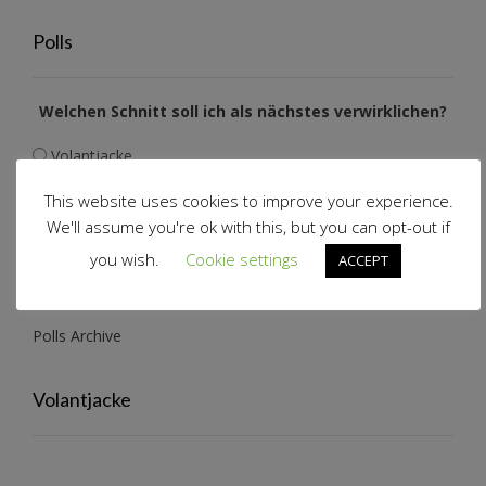
Polls
Welchen Schnitt soll ich als nächstes verwirklichen?
Volantjacke
Rafftop mit Ärmeln
This website uses cookies to improve your experience.
Volantrock
We'll assume you're ok with this, but you can opt-out if
you wish.
Cookie settings
ACCEPT
View Results
Polls Archive
Volantjacke