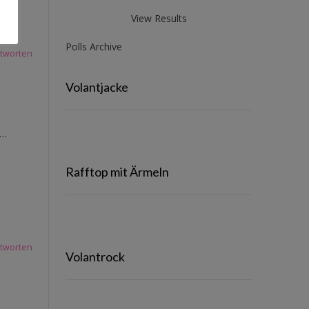
View Results
Polls Archive
tworten
Volantjacke
n…
Rafftop mit Ärmeln
tworten
Volantrock