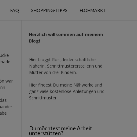
FAQ
SHOPPING-TIPPS
FLOHMARKT
Herzlich willkommen auf meinem
Blog!
tücke
Hier bloggt Rosi, leidenschaftliche
schade
Näherin, Schnittmustererstellerin und
Mutter von drei Kindern.
hön war
Hier findest Du meine Nähwerke und
ann
ganz viele kostenlose Anleitungen und
Schnittmuster.
 das
nander
abei
Du möchtest meine Arbeit
unterstützen?