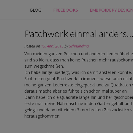
BLOG
FREEBOOKS
EMBROIDERY DESIG
Patchwork einmal anders
Posted on
15. April 2015
by
Schnabelina
Von meinen ganzen Puschen und anderen Ledernäharbeit
sind so klein, dass man keine Puschen mehr rausbekommt 
zum wegschmeißen.
Ich habe lange überlegt, was ich damit anstellen könnte.
Stoffresten geht Patchwork ja immer – wieso auch nicht 
meine ganzen Lederreste eingepackt und zu Quadraten vo
daraus mache aber es fühlte sich schon mal super an.
Dann habe ich die Quadrate lange hin und her geschoben b
erste mal meine Nähmaschine in den Garten geholt und 
gelegt und dann mit einem 3 mm breiten Zickzackstich ver
herausgekommen: