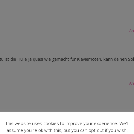
An
zu ist die Hülle ja quasi wie gemacht für Klaviernoten, kann deinen S
An
An
This website uses cookies to improve your experience. We'll
assume you're ok with this, but you can opt-out if you wish.