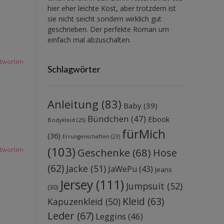
hier eher leichte Kost, aber trotzdem ist
sie nicht seicht sondern wirklich gut
geschrieben. Der perfekte Roman um
einfach mal abzuschalten.
tworten
Schlagwörter
Anleitung
(83)
Baby
(39)
Bündchen
(47)
Ebook
Bodykleid
(25)
fürMich
(36)
Errungenschaften
(23)
(103)
Geschenke
(68)
tworten
Hose
(62)
Jacke
(51)
JaWePu
(43)
Jeans
Jersey
(111)
Jumpsuit
(52)
(30)
Kleid
(63)
Kapuzenkleid
(50)
Leder
(67)
Leggins
(46)