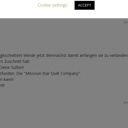
Cookie settings
ACCEPT
An
geschnitten! Werde jetzt demnächst damit anfangen sie zu verbinde
im Zuschnitt hat!
 Deine Süßen!
efunden. Die "Missouri Star Quilt Company".
en kann!
!!!
An