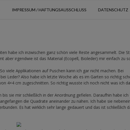
N
IMPRESSUM / HAFTUNGSAUSSCHLUSS
DATENSCHUTZ
…
en habe ich inzwischen ganz schön viele Reste angesammelt. Die S
aber irgendwie ist das Material (Ecopell, Bioleder) mir einfach zu 
 So viele Applikationen auf Puschen kann ich gar nicht machen. Bei
bei Leder? Also habe ich letzte Woche als es im Garten so richtig sc
n 4×4 cm zugeschnitten. So richtig wusste ich noch nicht was ich d
is sie mir schließlich in der Anordnung gefielen. Daraufhin habe ich
angefangen die Quadrate aneinander zu nähen. Ich habe sie nebenei
bunden. Es hat wirklich sehr lange gedauert und das ist schließlich d