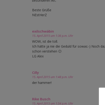
besonderen Art.
Beste Grüße
NEstHerZ
exilschwäbin
15. April 2015 um 1:36 p.m. Uhr
WOW, ist die toll.
Ich hätte ja nie die Geduld für sowas:-) Noch da
schon verstehen 🙂
LG Alex
Cilly
15. April 2015 um 1:48 p.m. Uhr
der hammer!
Rike Busch
15. April 2015 um 1:54 p.m. Uhr