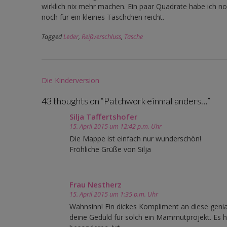
wirklich nix mehr machen. Ein paar Quadrate habe ich noc
noch für ein kleines Täschchen reicht.
Tagged
Leder
,
Reißverschluss
,
Tasche
Post
Die Kinderversion
navigation
43 thoughts on “
Patchwork einmal anders…
”
Silja Taffertshofer
15. April 2015 um 12:42 p.m. Uhr
Die Mappe ist einfach nur wunderschön!
Fröhliche Grüße von Silja
Frau Nestherz
15. April 2015 um 1:35 p.m. Uhr
Wahnsinn! Ein dickes Kompliment an diese geni
deine Geduld für solch ein Mammutprojekt. Es ha