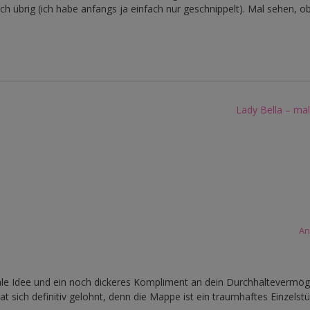
h übrig (ich habe anfangs ja einfach nur geschnippelt). Mal sehen, o
Lady Bella – ma
An
ale Idee und ein noch dickeres Kompliment an dein Durchhaltevermö
t sich definitiv gelohnt, denn die Mappe ist ein traumhaftes Einzelst