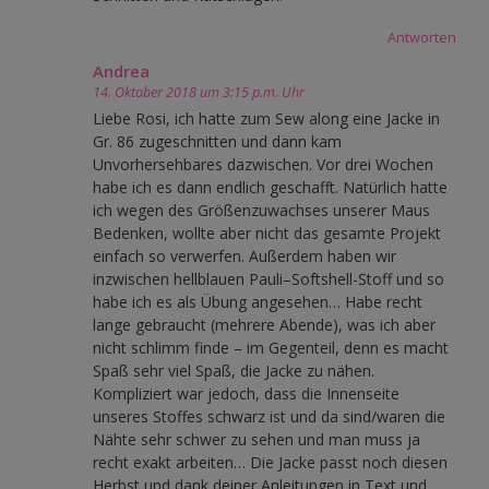
Antworten
Andrea
14. Oktober 2018 um 3:15 p.m. Uhr
Liebe Rosi, ich hatte zum Sew along eine Jacke in
Gr. 86 zugeschnitten und dann kam
Unvorhersehbares dazwischen. Vor drei Wochen
habe ich es dann endlich geschafft. Natürlich hatte
ich wegen des Größenzuwachses unserer Maus
Bedenken, wollte aber nicht das gesamte Projekt
einfach so verwerfen. Außerdem haben wir
inzwischen hellblauen Pauli–Softshell-Stoff und so
habe ich es als Übung angesehen… Habe recht
lange gebraucht (mehrere Abende), was ich aber
nicht schlimm finde – im Gegenteil, denn es macht
Spaß sehr viel Spaß, die Jacke zu nähen.
Kompliziert war jedoch, dass die Innenseite
unseres Stoffes schwarz ist und da sind/waren die
Nähte sehr schwer zu sehen und man muss ja
recht exakt arbeiten… Die Jacke passt noch diesen
Herbst und dank deiner Anleitungen in Text und