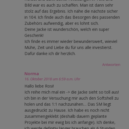
BIld war es auch zu schaffen. Man ist dann sehr
stolz auf das Ergebnis. Ich nähe die nächste sicher
in 104. Ich finde auch das Besorgen des passenden
Zubehörs aufwendig, aber es lohnt sich.
Deine Jacke ist wunderschön, welch ein super
Geschenk!
Ich finde es immer wieder bewunderswert, wieviel
Mühe, Zeit und Liebe du für uns alle investierst.
Dafür danke ich dir herzlich.
Antworten
Norma
16. Oktober 2018 um 6:59 a.m. Uhr
Hallo liebe Rosi!
Ich reihe mich mal ein -> die Jacke sieht so toll aus!
ich bin in der Versuchung mir auch den Softshell zu
holen und das 1:1 nachzunähen… Das SM liegt
ausgedruckt zu Hause. Ich habe es noch nicht
zusammengeklebt (deshalb dauern geplante
Projekte bei mir ewig bis ich anfange). Ich denke,
ich werde definitiv länger brauchen als 6 Stunden.