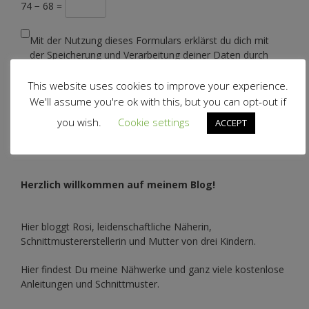
74 − 68 =
Mit der Nutzung dieses Formulars erklärst du dich mit
der Speicherung und Verarbeitung deiner Daten durch
diese Website einverstanden.
*
This website uses cookies to improve your experience.
We'll assume you're ok with this, but you can opt-out if
you wish.
Cookie settings
ACCEPT
Herzlich willkommen auf meinem Blog!
Hier bloggt Rosi, leidenschaftliche Näherin,
Schnittmustererstellerin und Mutter von drei Kindern.
Hier findest Du meine Nähwerke und ganz viele kostenlose
Anleitungen und Schnittmuster.