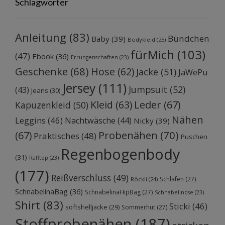
Schlagwörter
Anleitung
(83)
Bündchen
Baby
(39)
Bodykleid
(25)
fürMich
(103)
(47)
Ebook
(36)
Errungenschaften
(23)
Geschenke
(68)
Hose
(62)
Jacke
(51)
JaWePu
Jersey
(111)
Jumpsuit
(52)
(43)
Jeans
(30)
Kleid
(63)
Leder
(67)
Kapuzenkleid
(50)
Nähen
Leggins
(46)
Nachtwäsche
(44)
Nicky
(39)
Probenähen
(70)
(67)
Praktisches
(48)
Puschen
Regenbogenbody
(31)
Rafftop
(23)
(177)
Reißverschluss
(49)
Schlafen
(27)
Röckli
(24)
SchnabelinaBag
(36)
SchnabelinaHipBag
(27)
Schnabelinose
(23)
Shirt
(83)
Sticki
(46)
softshelljacke
(29)
Sommerhut
(27)
Stoffprobenähen
(187)