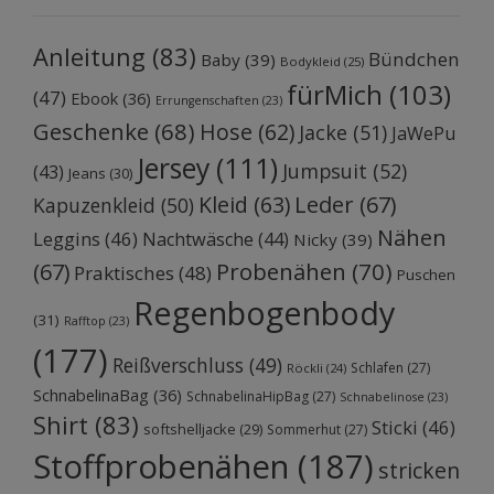
Anleitung
(83)
Bündchen
Baby
(39)
Bodykleid
(25)
fürMich
(103)
(47)
Ebook
(36)
Errungenschaften
(23)
Geschenke
(68)
Hose
(62)
Jacke
(51)
JaWePu
Jersey
(111)
Jumpsuit
(52)
(43)
Jeans
(30)
Kleid
(63)
Leder
(67)
Kapuzenkleid
(50)
Nähen
Leggins
(46)
Nachtwäsche
(44)
Nicky
(39)
Probenähen
(70)
(67)
Praktisches
(48)
Puschen
Regenbogenbody
(31)
Rafftop
(23)
(177)
Reißverschluss
(49)
Schlafen
(27)
Röckli
(24)
SchnabelinaBag
(36)
SchnabelinaHipBag
(27)
Schnabelinose
(23)
Shirt
(83)
Sticki
(46)
softshelljacke
(29)
Sommerhut
(27)
Stoffprobenähen
(187)
stricken