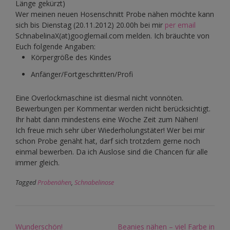
Länge gekürzt)
Wer meinen neuen Hosenschnitt Probe nähen möchte kann
sich bis Dienstag (20.11.2012) 20.00h bei mir
per email
SchnabelinaX(at)googlemail.com melden. Ich bräuchte von
Euch folgende Angaben:
Körpergröße des Kindes
Anfänger/Fortgeschritten/Profi
Eine Overlockmaschine ist diesmal nicht vonnöten.
Bewerbungen per Kommentar werden nicht berücksichtigt.
Ihr habt dann mindestens eine Woche Zeit zum Nähen!
Ich freue mich sehr über Wiederholungstäter! Wer bei mir
schon Probe genäht hat, darf sich trotzdem gerne noch
einmal bewerben. Da ich Auslose sind die Chancen für alle
immer gleich.
Tagged
Probenähen
,
Schnabelinose
Post
Wunderschön!
Beanies nähen – viel Farbe in