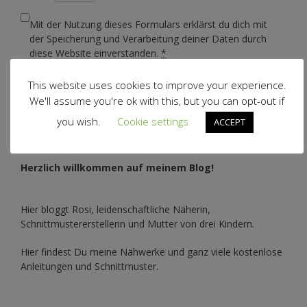
Mit der Nutzung dieses Formulars erklärst du dich mit
der Speicherung und Verarbeitung deiner Daten durch
diese Website einverstanden.
*
This website uses cookies to improve your experience.
We'll assume you're ok with this, but you can opt-out if
you wish.
Cookie settings
ACCEPT
Herzlich willkommen auf meinem Blog!
Hier bloggt Rosi, leidenschaftliche Näherin,
Schnittmustererstellerin und Mutter von drei Kindern.
Hier findest Du meine Nähwerke und ganz viele kostenlose
Anleitungen und Schnittmuster.