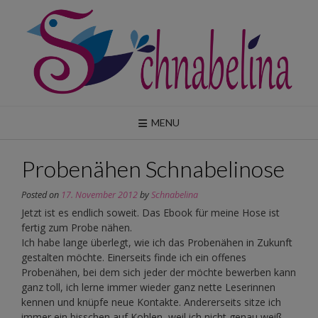
Skip
to
content
MENU
Probenähen Schnabelinose
Posted on
17. November 2012
by
Schnabelina
Jetzt ist es endlich soweit. Das Ebook für meine Hose ist
fertig zum Probe nähen.
Ich habe lange überlegt, wie ich das Probenähen in Zukunft
gestalten möchte. Einerseits finde ich ein offenes
Probenähen, bei dem sich jeder der möchte bewerben kann
ganz toll, ich lerne immer wieder ganz nette Leserinnen
kennen und knüpfe neue Kontakte. Andererseits sitze ich
immer ein bisschen auf Kohlen, weil ich nicht genau weiß,