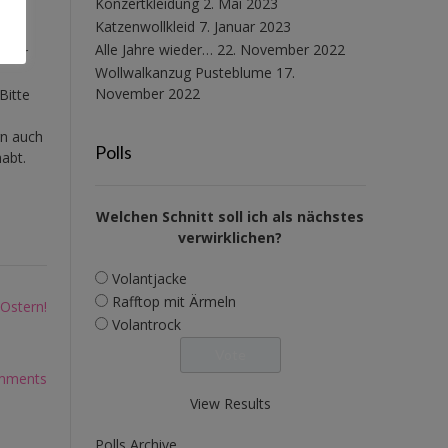
Konzertkleidung
2. Mai 2023
Katzenwollkleid
7. Januar 2023
Alle Jahre wieder…
22. November 2022
e für
Wollwalkanzug Pusteblume
17.
November 2022
Bitte
rn auch
Polls
abt.
Welchen Schnitt soll ich als nächstes
verwirklichen?
Volantjacke
Rafftop mit Ärmeln
Ostern!
Volantrock
mments
View Results
Polls Archive