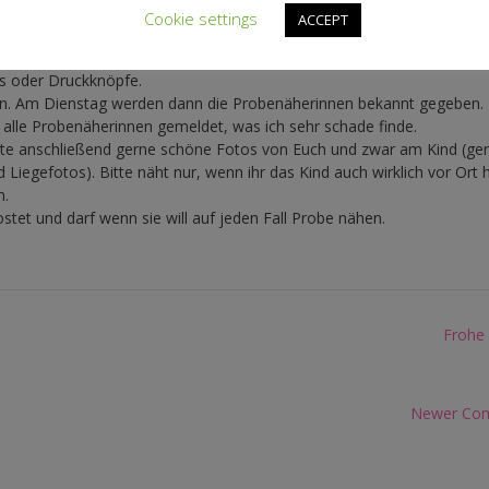
Cookie settings
ACCEPT
 noch ermitteln) benötigt, evtl. Jersey zum füttern und Bündchenwar
ss oder Druckknöpfe.
den. Am Dienstag werden dann die Probenäherinnen bekannt gegeben. 
t alle Probenäherinnen gemeldet, was ich sehr schade finde.
tte anschließend gerne schöne Fotos von Euch und zwar am Kind (ge
iegefotos). Bitte näht nur, wenn ihr das Kind auch wirklich vor Ort h
m.
et und darf wenn sie will auf jeden Fall Probe nähen.
Frohe 
Newer Co