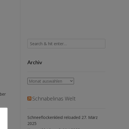
Archiv
Archiv
ber
Schnabelinas Welt
Schneeflockenkleid reloaded
27. März
2025