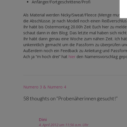
Anfänger/Fortgeschrittene/Profi
Als Material werden Nicky/Sweat/Fleece (Menge muss ich
die Abschlüsse. Je nach Modell noch einen Reißverschlu
Ihr habt bis Ostermontag 20.00h Zeit Euch hier zu mel
schaut dann in den Blog. Das letzte mal haben sich nich
Ihr habt dann genau eine Woche zum nähen Zeit. Ich hä
unkenntlich gemacht um die Passform zu überprüfen und L
Außerdem noch ein Feedback zu Anleitung und Passfor
Ach ja “m hoch drei” hat
hier
den Namensvorschlag gepost
Post
Numero 3 & Numero 4
navigation
58 thoughts on “
Probenäherinnen gesucht!
”
Comment
navigation
Dini
4. April 2012 um 11:56 a.m. Uhr