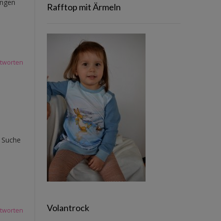
ungen
Rafftop mit Ärmeln
tworten
r Suche
Volantrock
tworten