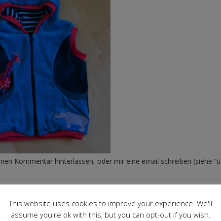
en Kommentar hinterlassen, oder mir eine email schreiben (siehe “ü
This website uses cookies to improve your experience. We'll
assume you're ok with this, but you can opt-out if you wish.