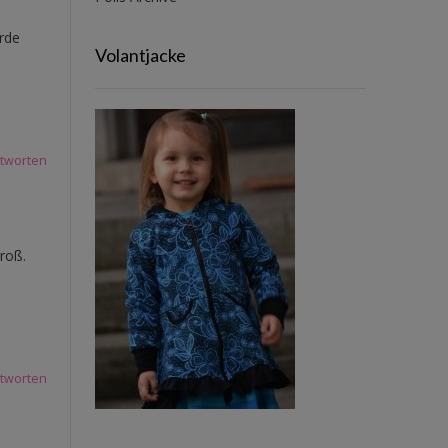
rde
Volantjacke
tworten
roß.
tworten