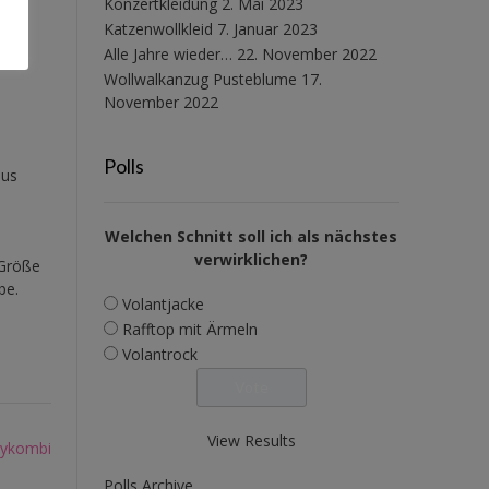
Konzertkleidung
2. Mai 2023
Katzenwollkleid
7. Januar 2023
Alle Jahre wieder…
22. November 2022
Wollwalkanzug Pusteblume
17.
November 2022
Polls
aus
Welchen Schnitt soll ich als nächstes
verwirklichen?
 Größe
be.
Volantjacke
Rafftop mit Ärmeln
Volantrock
View Results
bykombi
Polls Archive