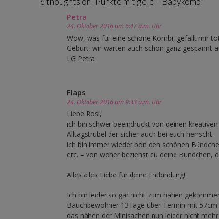
6 thoughts on “
Punkte mit gelb – Babykombi
”
Petra
24. Oktober 2016 um 6:47 a.m. Uhr
Wow, was für eine schöne Kombi, gefällt mir tota
Geburt, wir warten auch schon ganz gespannt
LG Petra
Flaps
24. Oktober 2016 um 9:33 a.m. Uhr
Liebe Rosi,
ich bin schwer beeindruckt von deinen kreative
Alltagstrubel der sicher auch bei euch herrscht.
ich bin immer wieder bon den schönen Bündchen 
etc. – von woher beziehst du deine Bündchen, da
Alles alles Liebe für deine Entbindung!
Ich bin leider so gar nicht zum nähen gekomme
Bauchbewohner 13Tage über Termin mit 57cm und
das nähen der Minisachen nun leider nicht mehr 