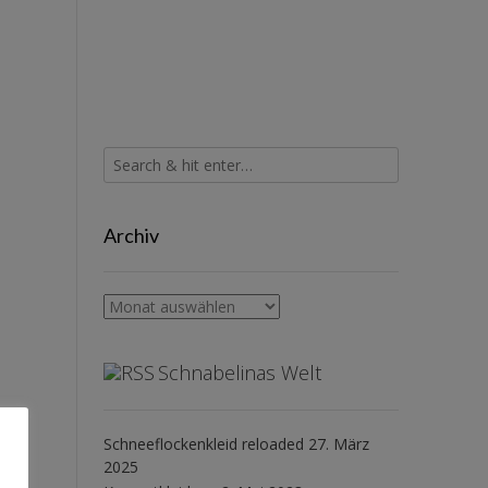
Archiv
Archiv
Schnabelinas Welt
Schneeflockenkleid reloaded
27. März
2025