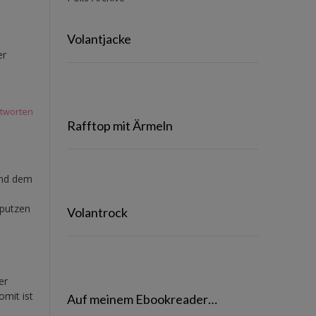
Volantjacke
er
tworten
Rafftop mit Ärmeln
und dem
aputzen
Volantrock
er
mit ist
Auf meinem Ebookreader…