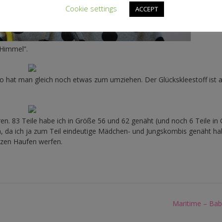
Cookie settings
ACCEPT
 Himmel”.
 hat man gleich noch etwas zum umziehen. Der Glückskleestoff ist 
ren. 83 Teile habe ich in Größe 56 und 62 genäht (und noch 6 Teile in
n, da ich ja zum Teil eindeutige Mädchen- und Jungskombis genäht ha
nzen Haufen werfen.
Maritime – Ba