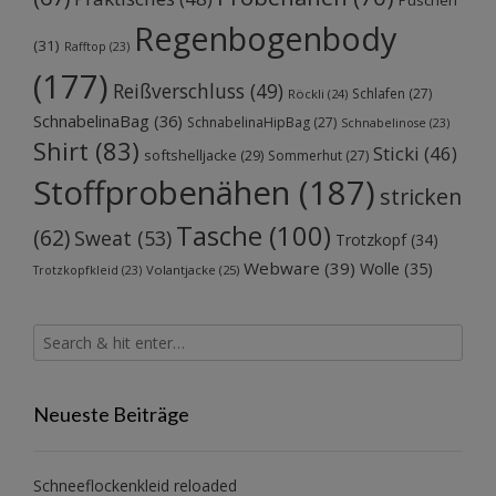
Regenbogenbody
(31)
Rafftop
(23)
(177)
Reißverschluss
(49)
Schlafen
(27)
Röckli
(24)
SchnabelinaBag
(36)
SchnabelinaHipBag
(27)
Schnabelinose
(23)
Shirt
(83)
Sticki
(46)
softshelljacke
(29)
Sommerhut
(27)
Stoffprobenähen
(187)
stricken
Tasche
(100)
(62)
Sweat
(53)
Trotzkopf
(34)
Webware
(39)
Wolle
(35)
Volantjacke
(25)
Trotzkopfkleid
(23)
Neueste Beiträge
Schneeflockenkleid reloaded