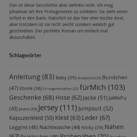
Das ist diese Geschichte aber definitiv nicht. Ich mag
Johannas Art ihre Protagonisten zu schildern. Sie zieht einen
sofort in den Bann. Natürlich ist das hier eher leichte Kost,
aber trotzdem ist sie nicht seicht sondern wirklich gut
geschrieben. Der perfekte Roman um einfach mal
abzuschalten.
Schlagwörter
Anleitung
(83)
Bündchen
Baby
(39)
Bodykleid
(25)
fürMich
(103)
(47)
Ebook
(36)
Errungenschaften
(23)
Geschenke
(68)
Hose
(62)
Jacke
(51)
JaWePu
Jersey
(111)
Jumpsuit
(52)
(43)
Jeans
(30)
Kleid
(63)
Leder
(67)
Kapuzenkleid
(50)
Nähen
Leggins
(46)
Nachtwäsche
(44)
Nicky
(39)
Probenähen
(70)
(67)
Praktisches
(48)
Puschen