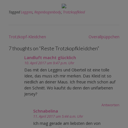
Tagged
Leggins
,
Regenbogenbody
,
Trotzkopfkleid
Post
Trotzkopf-Kleidchen
Overallpüppchen
navigation
7 thoughts on “
Reste Trotzkopfkleidchen
”
Landluft macht glücklich
10. April 2017 um 9:47 p.m. Uhr
Das mit den Leggins und Oberteil ist eine tolle
Idee, das muss ich mir merken. Das Kleid ist so
niedlich an deiner Maus. Ich freue mich schon auf
den Schnitt. Wo kaufst du denn den unifarbenen
Jersey?
Antworten
Schnabelina
11. April 2017 um 5:44 a.m. Uhr
Ich mag gerade am liebsten den von