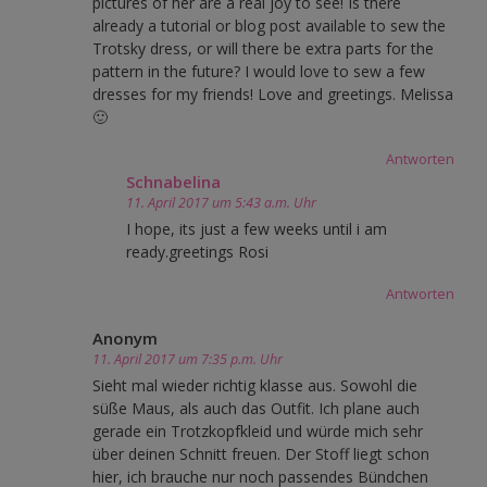
pictures of her are a real joy to see! Is there
already a tutorial or blog post available to sew the
Trotsky dress, or will there be extra parts for the
pattern in the future? I would love to sew a few
dresses for my friends! Love and greetings. Melissa
🙂
Antworten
Schnabelina
11. April 2017 um 5:43 a.m. Uhr
I hope, its just a few weeks until i am
ready.greetings Rosi
Antworten
Anonym
11. April 2017 um 7:35 p.m. Uhr
Sieht mal wieder richtig klasse aus. Sowohl die
süße Maus, als auch das Outfit. Ich plane auch
gerade ein Trotzkopfkleid und würde mich sehr
über deinen Schnitt freuen. Der Stoff liegt schon
hier, ich brauche nur noch passendes Bündchen