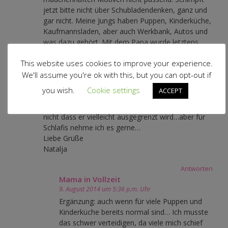
jetzt bitte nicht über Schubladendenken, ganz und
gar nicht. Meine Jungs haben Puppen, Kinderküche,
Kaufmannsladen, aber auch Werkbank, Autos und
was dazu gehört. Mit dem Papa wurde letztens
erst ein Puppenbett aus Holz gebaut.
This website uses cookies to improve your experience.
Mein Großer ist 4 1/2 und die rosa Phase flacht
grade ab… einen Pyjama mit Schmetterlingen trägt
We'll assume you're ok with this, but you can opt-out if
er aber immer noch gerne. Ich tu mich ein bisschen
you wish.
Cookie settings
ACCEPT
schwer ihm in der Öffentlichkeit "mädchenrosa"
anzuziehen, wir leben auf dem Land, ich möchte
nicht dass er vielleicht ausgegrenzt wird…aber für
Schlafis nehme ich es gerne…
Liebe Grüße
Natalja
Antworten
Mama in Vollzeit
9. August 2014 um 5:36 p.m. Uhr
Ergänzung: auch wenn für viele Puppen und
Kinderküche bereits normal sind… Ich musste
das schwer verteidigen, da viele mich schief