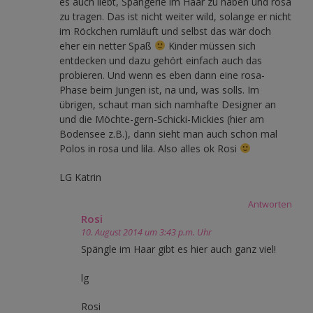
es auch liebt, Spängerle im Haar zu haben und rosa
zu tragen. Das ist nicht weiter wild, solange er nicht
im Röckchen rumläuft und selbst das wär doch
eher ein netter Spaß
Kinder müssen sich
entdecken und dazu gehört einfach auch das
probieren. Und wenn es eben dann eine rosa-
Phase beim Jungen ist, na und, was solls. Im
übrigen, schaut man sich namhafte Designer an
und die Möchte-gern-Schicki-Mickies (hier am
Bodensee z.B.), dann sieht man auch schon mal
Polos in rosa und lila. Also alles ok Rosi
LG Katrin
Antworten
Rosi
10. August 2014 um 3:43 p.m. Uhr
Spängle im Haar gibt es hier auch ganz viel!
lg
Rosi