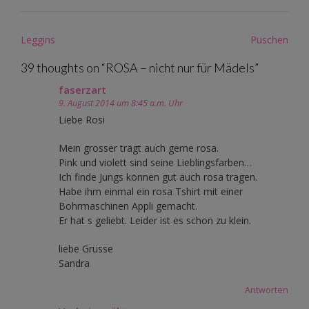
Post
Leggins
Puschen
navigation
39 thoughts on “
ROSA – nicht nur für Mädels
”
faserzart
9. August 2014 um 8:45 a.m. Uhr
Liebe Rosi
Mein grosser trägt auch gerne rosa.
Pink und violett sind seine Lieblingsfarben…
Ich finde Jungs können gut auch rosa tragen.
Habe ihm einmal ein rosa Tshirt mit einer
Bohrmaschinen Appli gemacht.
Er hat s geliebt. Leider ist es schon zu klein.
liebe Grüsse
Sandra
Antworten