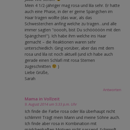
Mein 4 1/2-jähriger mag rosa und lila sehr. Er hatte
auch eine Phase, in der er gerne Spängchen im
Haar tragen wollte (das war, als das
Schwesterchen anfing welche zu tragen…und alle
immer sagten "ooooh, bist Du schööööön mit den
Spängchen!"). Ich habe ihm welche ins Haar
gemacht – die Reaktionen waren sehr
unterschiedlich. Ging vorüber, aber das mit dem
rosa und lila ist noch aktuell (und ich habe auch
gerade einen Schlafi mit rosa Sternen
zugeschnitten
)
Liebe Grüße,
Sarah
Antworten
Mama in Vollzeit
9. August 2014 um 5:33 p.m. Uhr
Ich finde die Farbe rosa oder lila überhaupt nicht
schlimm! Trägt mein Mann und meine Söhne auch.
Ich finde aber rosa in Kombination mit
mädchenhaften Motiven nicht passend. Schimpft