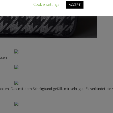
Cookie settings
ACCEPT
.
ssen.
alten. Das mit dem Schrägband gefällt mir sehr gut. Es verbindet die 