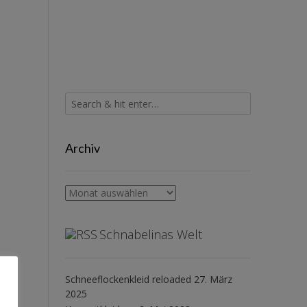
Archiv
Archiv
Schnabelinas Welt
Schneeflockenkleid reloaded
27. März
2025