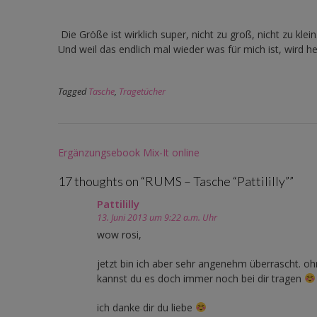
Die Größe ist wirklich super, nicht zu groß, nicht zu kl
Und weil das endlich mal wieder was für mich ist, wird 
Tagged
Tasche
,
Tragetücher
Post
Ergänzungsebook Mix-It online
navigation
17 thoughts on “
RUMS – Tasche “Pattililly”
”
Pattililly
13. Juni 2013 um 9:22 a.m. Uhr
wow rosi,
jetzt bin ich aber sehr angenehm überrascht. oh
kannst du es doch immer noch bei dir tragen
ich danke dir du liebe