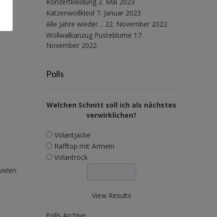
Konzertkleidung
2. Mai 2023
Katzenwollkleid
7. Januar 2023
Alle Jahre wieder…
22. November 2022
Wollwalkanzug Pusteblume
17.
November 2022
Polls
Welchen Schnitt soll ich als nächstes
verwirklichen?
Volantjacke
Rafftop mit Ärmeln
Volantrock
vielen
View Results
Polls Archive