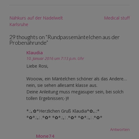
Post
Nähkurs auf der Nadelwelt
Medical stuff
navigation
Karlsruhe
29 thoughts on “
Rundpassemäntelchen aus der
Probenährunde
”
Klaudia
10. Januar 2016 um 7:13 p.m. Uhr
Liebe Rosi,
Wooow, ein Mäntelchen schöner als das Andere…
nein, sie sehen allesamt klasse aus.
Deine Anleitung muss megasuper sein, bei solch
tollen Ergebnissen;-)!!
*.:｡✿*Herzlichen Gruß Klaudia*✿｡.:*
*✿*.:｡: .*✿* *✿*.:｡: .*✿* *✿*.:｡: .*✿*
Antworten
Mone74