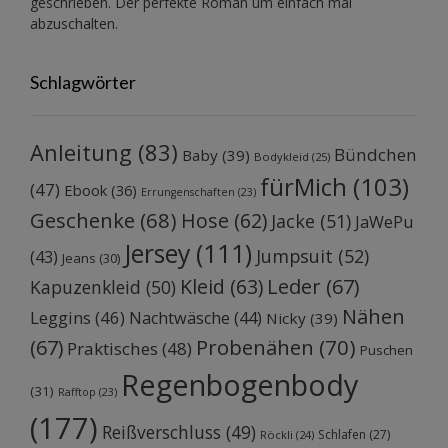
geschrieben. Der perfekte Roman um einfach mal
abzuschalten.
Schlagwörter
Anleitung
(83)
Bündchen
Baby
(39)
Bodykleid
(25)
fürMich
(103)
(47)
Ebook
(36)
Errungenschaften
(23)
Geschenke
(68)
Hose
(62)
Jacke
(51)
JaWePu
Jersey
(111)
Jumpsuit
(52)
(43)
Jeans
(30)
Kleid
(63)
Leder
(67)
Kapuzenkleid
(50)
Nähen
Leggins
(46)
Nachtwäsche
(44)
Nicky
(39)
Probenähen
(70)
(67)
Praktisches
(48)
Puschen
Regenbogenbody
(31)
Rafftop
(23)
(177)
Reißverschluss
(49)
Schlafen
(27)
Röckli
(24)