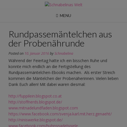
Skip
to
content
MENU
Rundpassemäntelchen aus
der Probenährunde
Posted on
10. Januar 2016
by
Schnabelina
Während der Feiertag hatte ich ein bisschen Ruhe und
konnte mich endlich an die Fertigstellung des
Rundpassemäntelchen-Ebooks machen. Als erster Streich
kommen die Mäntelchen der Probenäherinnen. Vielen lieben
Dank Euch allen! Mit dabei waren diesmal:
http://fuppilein.blogspot.co.at
http://stoffnerds.blogspot.de/
www.mitnadelundfaden.blogspot.com
https://www.facebook.com/svenja.karl.mit.herz.genaeht/
http://niniswerke.blogspot.de/
www.facebook.com/huhnsnadelspiele