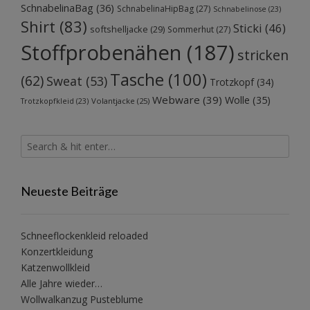
SchnabelinaBag
(36)
SchnabelinaHipBag
(27)
Schnabelinose
(23)
Shirt
(83)
Sticki
(46)
softshelljacke
(29)
Sommerhut
(27)
Stoffprobenähen
(187)
stricken
Tasche
(100)
(62)
Sweat
(53)
Trotzkopf
(34)
Webware
(39)
Wolle
(35)
Volantjacke
(25)
Trotzkopfkleid
(23)
Neueste Beiträge
Schneeflockenkleid reloaded
Konzertkleidung
Katzenwollkleid
Alle Jahre wieder…
Wollwalkanzug Pusteblume