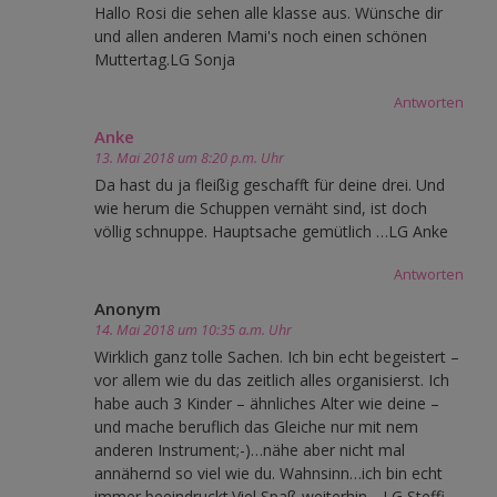
Hallo Rosi die sehen alle klasse aus. Wünsche dir
und allen anderen Mami's noch einen schönen
Muttertag.LG Sonja
Antworten
Anke
13. Mai 2018 um 8:20 p.m. Uhr
Da hast du ja fleißig geschafft für deine drei. Und
wie herum die Schuppen vernäht sind, ist doch
völlig schnuppe. Hauptsache gemütlich …LG Anke
Antworten
Anonym
14. Mai 2018 um 10:35 a.m. Uhr
Wirklich ganz tolle Sachen. Ich bin echt begeistert –
vor allem wie du das zeitlich alles organisierst. Ich
habe auch 3 Kinder – ähnliches Alter wie deine –
und mache beruflich das Gleiche nur mit nem
anderen Instrument;-)…nähe aber nicht mal
annähernd so viel wie du. Wahnsinn…ich bin echt
immer beeindruckt.Viel Spaß weiterhin….LG Steffi