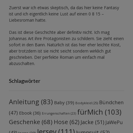
Zuerst war ich etwas skeptisch, da das hier keine Fantasy
ist und ich eigentlich keine Lust auf einen 0 8 15 –
Liebesroman hatte.
Das ist diese Geschichte aber definitiv nicht. Ich mag
Johannas Art ihre Protagonisten zu schildern. Sie zieht einen
sofort in den Bann. Natürlich ist das hier eher leichte Kost,
aber trotzdem ist sie nicht seicht sondern wirklich gut
geschrieben. Der perfekte Roman um einfach mal
abzuschalten.
Schlagwörter
Anleitung
(83)
Bündchen
Baby
(39)
Bodykleid
(25)
fürMich
(103)
(47)
Ebook
(36)
Errungenschaften
(23)
Geschenke
(68)
Hose
(62)
Jacke
(51)
JaWePu
Jersey
(111)
Jumpsuit
(52)
(43)