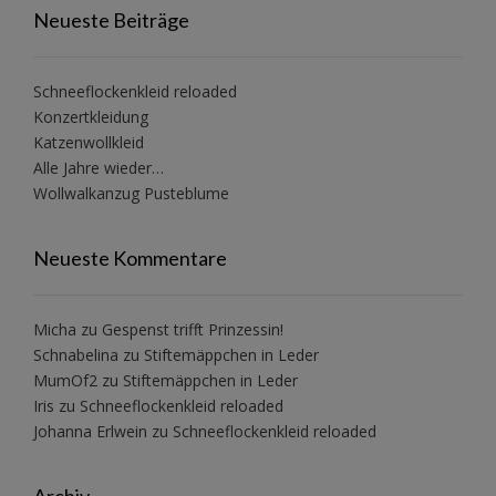
Neueste Beiträge
Schneeflockenkleid reloaded
Konzertkleidung
Katzenwollkleid
Alle Jahre wieder…
Wollwalkanzug Pusteblume
Neueste Kommentare
Micha
zu
Gespenst trifft Prinzessin!
Schnabelina
zu
Stiftemäppchen in Leder
MumOf2
zu
Stiftemäppchen in Leder
Iris
zu
Schneeflockenkleid reloaded
Johanna Erlwein
zu
Schneeflockenkleid reloaded